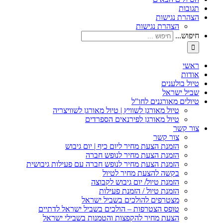
תגובות
הצהרת נגישות
הצהרת נגישות
חיפוש...
ראשי
אודות
טיול בולענים
שביל ישראל
טיולים מאורגנים לחו"ל
טיול מאורגן לשוויץ | טיול מאורגן לשוויצריה
טיול מאורגן לפירנאים הספרדים
צור קשר
צור קשר
הזמנת הצעת מחיר ליום כיף | יום גיבוש
הזמנת הצעת מחיר לנופש חברה
הזמנת הצעת מחיר לנופש חברה עם פעילות גיבושית
בקשה להצעת מחיר לטיול
הזמנת טיול/ יום גיבוש לקבוצה
הזמנת טיול / הזמנת פעילות
מצטרפים להולכים בשביל ישראל
טופס הצטרפות – הולכים בשביל ישראל לדתיים
הצעת מחיר להקפצות והטמנות בשבילי ישראל