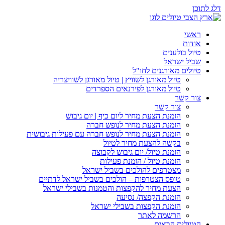
דלג לתוכן
ראשי
אודות
טיול בולענים
שביל ישראל
טיולים מאורגנים לחו"ל
טיול מאורגן לשוויץ | טיול מאורגן לשוויצריה
טיול מאורגן לפירנאים הספרדים
צור קשר
צור קשר
הזמנת הצעת מחיר ליום כיף | יום גיבוש
הזמנת הצעת מחיר לנופש חברה
הזמנת הצעת מחיר לנופש חברה עם פעילות גיבושית
בקשה להצעת מחיר לטיול
הזמנת טיול/ יום גיבוש לקבוצה
הזמנת טיול / הזמנת פעילות
מצטרפים להולכים בשביל ישראל
טופס הצטרפות – הולכים בשביל ישראל לדתיים
הצעת מחיר להקפצות והטמנות בשבילי ישראל
הזמנת הקפצה/ נסיעה
הזמנת הקפצות בשבילי ישראל
הרשמה לאתר
הטיולים הבאים