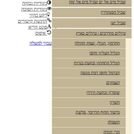
שביל מים אל ים שביל מים אל ימה
ניגודיות גבוהה
ניגודיות הפוכה
שביל הסנהדרין
רקע בהיר
הדגשת קישורים
שביל ישו
פונט קריא
איפוס
טיולים מודרכים | טיולים בארץ
עבור למעלה
החרמון, הגולן, ועמק החולה
הגליל העליון וחופו
הגליל התחתון ובקעת כנרות
הכרמל וחופו רמת מנשה
העמקים
שומרון ובקעת הירדן
השרון
מישור החוף הדרומי, פלשת
השפלה
הרי יהודה