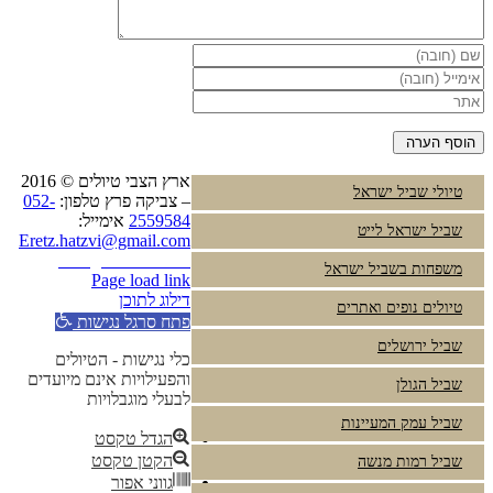
ארץ הצבי טיולים © 2016
טיולי שביל ישראל
– צביקה פרץ טלפון:
052-
2559584
אימייל:
שביל ישראל לייט
Eretz.hatzvi@gmail.com
Instagram
YouTube
משפחות בשביל ישראל
Page load link
דילוג לתוכן
טיולים נופים ואתרים
פתח סרגל נגישות
שביל ירושלים
כלי נגישות - הטיולים
והפעילויות אינם מיועדים
שביל הגולן
לבעלי מוגבלויות
שביל עמק המעיינות
הגדל טקסט
הקטן טקסט
שביל רמות מנשה
גווני אפור