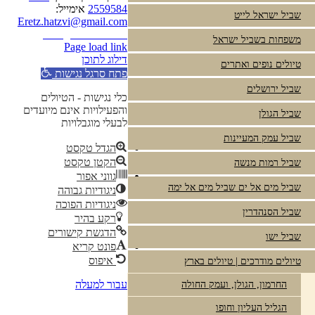
2559584
אימייל:
שביל ישראל לייט
Eretz.hatzvi@gmail.com
Instagram
YouTube
משפחות בשביל ישראל
Page load link
דילוג לתוכן
טיולים נופים ואתרים
פתח סרגל נגישות
שביל ירושלים
כלי נגישות - הטיולים
והפעילויות אינם מיועדים
שביל הגולן
לבעלי מוגבלויות
שביל עמק המעיינות
הגדל טקסט
הקטן טקסט
שביל רמות מנשה
גווני אפור
שביל מים אל ים שביל מים אל ימה
ניגודיות גבוהה
ניגודיות הפוכה
שביל הסנהדרין
רקע בהיר
הדגשת קישורים
שביל ישו
פונט קריא
איפוס
טיולים מודרכים | טיולים בארץ
עבור למעלה
החרמון, הגולן, ועמק החולה
הגליל העליון וחופו