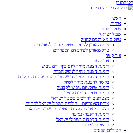
דלג לתוכן
ראשי
אודות
טיול בולענים
שביל ישראל
טיולים מאורגנים לחו"ל
טיול מאורגן לשוויץ | טיול מאורגן לשוויצריה
טיול מאורגן לפירנאים הספרדים
צור קשר
צור קשר
הזמנת הצעת מחיר ליום כיף | יום גיבוש
הזמנת הצעת מחיר לנופש חברה
הזמנת הצעת מחיר לנופש חברה עם פעילות גיבושית
בקשה להצעת מחיר לטיול
הזמנת טיול/ יום גיבוש לקבוצה
הזמנת טיול / הזמנת פעילות
מצטרפים להולכים בשביל ישראל
טופס הצטרפות – הולכים בשביל ישראל לדתיים
הצעת מחיר להקפצות והטמנות בשבילי ישראל
הזמנת הקפצה/ נסיעה
הזמנת הקפצות בשבילי ישראל
הרשמה לאתר
הטיולים הבאים