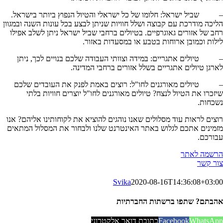
– שביל ישראל: חלומו של כל ישראלי והטיול הנפוץ ביותר בישראל.
הליכה מודרכת עם קבוצה ושלל חוויות שניתן לבצע בכל עונות השנה ובמגוון
רחב של אזורים גאוגרפיים. בטיולים ברחבי שביל ישראל ניתן לשלב אפילו
לילות וכמובן ארוחות בטבע או במסעדות באזור.
– טיולים אתגריים: במידה וצוותי העבודה שלכם בנויים לכך, ניתן
לארגן טיולים אתגריים בשלל אזורים ברחבי המדינה.
– טיולים מאורגנים לחו"ל: רוצים באמת לפנק את העובדים שלכם
שיזכרו את הטיול לנצח? טיולים מאורגנים לחו"ל יוצרים חוויות בלתי
נשכחות.
רוצים לראות עוד מסלולים שאנו נוהגים להוציא את לקוחותינו אליהם? אנו
מזמינים אתכם לגלוש באתר האינטרנט שלנו ולבחור את המסלול המתאים
עבורכם.
הרשמה לאתר
צור קשר
Svika
2020-08-16T14:36:08+03:00
אהבתם? שתפו ברשתות החברתיות
WhatsApp
Facebook
כתובת דואר אלקטרוני