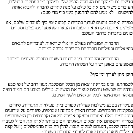
חדשים גם במהלך יום העבודה הרגיל שלו. במהלך ימי העסקים הרגילים,
העובדים משקיעים את כל כולם על מנת לתרום לחברה ולהביא אותה
להישגים – לא מגיע להם להתפנק בימי כיף מדי פעם?
במידה ואינכם נוהגים לערוך בתדירות קבועה ימי כיף לעובדים שלכם, אנו
מזמינים אתכם לקרוא את העובדות הבאות שנאספו ממדגמים וסקרים
שונים בחברות ברחבי העולם:
– החברות המובילות בעולם הן אלו שדואגות לעובדיהם לתנאים
סוציאליים ופעילויות חברתיות בתדירות גבוהה במיוחד.
– ההיררכיה וההיכרות בין הדרגים השונים בחברה חשובים במיוחד
ומשפיעים באופן ישיר על הצלחת החברה.
היכן ניתן לערוך ימי כיף?
לשמחתנו, זכינו במדינה יוצאת מן הכלל המשלבת מגוון רחב של נופי טבע
מדהימים שפשוט גורמים לעצור את הנשימה. טיולים בטבע הם תמיד חוויה
נפלאה המתאימה לכלל הגילאים ולשני המינים.
פעילויות בטבע משלבות פעילות ספורטיבית, פעילויות אתגריות, סיורים
במקומות תרבותיים, הכרת הארץ מבחינה גאוגרפית, סיפורים על אירועים
היסטוריים כאלו ואחרים ובעיקר אווירה נפלאה וקבוצתית בין המשתתפים.
במידה וחיפשתם את המקום הגאוגרפי הטוב ביותר לארגן את הטיול לעובדי
החברה שלכם, הגעתם למקום הנכון. להלן רק כמה מהמסלולים ("על קצה
המזלג") שאנו נוהגים לארגן לעובדי החברות השונות: