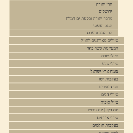
הרי יהודה
ירושלים
מדבר יהודה ובקעת ים המלח
הנגב הצפוני
הר הנגב והערבה
טיולים מאורגנים לחו"ל
המעיינות אשר בהר
טיולי שבת
טיולי טבע
צומח ארץ ישראל
בעקבות ישו
חגי הנוצרים
טיולי חגים
טיול סוכות
יום כיף | יום גיבוש
סיורי אורחים
בעקבות חולמים