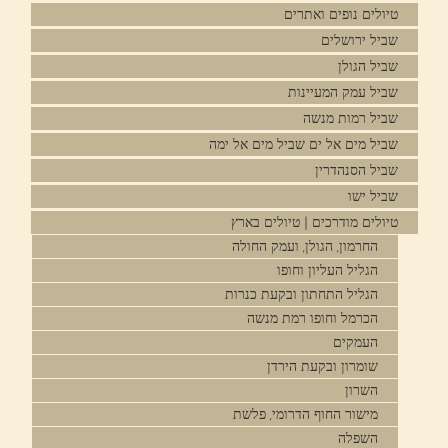
טיולים נופים ואתרים
שביל ירושלים
שביל הגולן
שביל עמק המעיינות
שביל רמות מנשה
שביל מים אל ים שביל מים אל ימה
שביל הסנהדרין
שביל ישו
טיולים מודרכים | טיולים בארץ
החרמון, הגולן, ועמק החולה
הגליל העליון וחופו
הגליל התחתון ובקעת כנרות
הכרמל וחופו רמת מנשה
העמקים
שומרון ובקעת הירדן
השרון
מישור החוף הדרומי, פלשת
השפלה