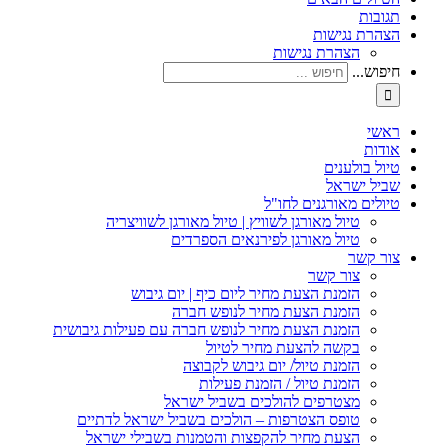
תגובות
הצהרת נגישות
הצהרת נגישות
חיפוש...
ראשי
אודות
טיול בולענים
שביל ישראל
טיולים מאורגנים לחו"ל
טיול מאורגן לשוויץ | טיול מאורגן לשוויצריה
טיול מאורגן לפירנאים הספרדים
צור קשר
צור קשר
הזמנת הצעת מחיר ליום כיף | יום גיבוש
הזמנת הצעת מחיר לנופש חברה
הזמנת הצעת מחיר לנופש חברה עם פעילות גיבושית
בקשה להצעת מחיר לטיול
הזמנת טיול/ יום גיבוש לקבוצה
הזמנת טיול / הזמנת פעילות
מצטרפים להולכים בשביל ישראל
טופס הצטרפות – הולכים בשביל ישראל לדתיים
הצעת מחיר להקפצות והטמנות בשבילי ישראל