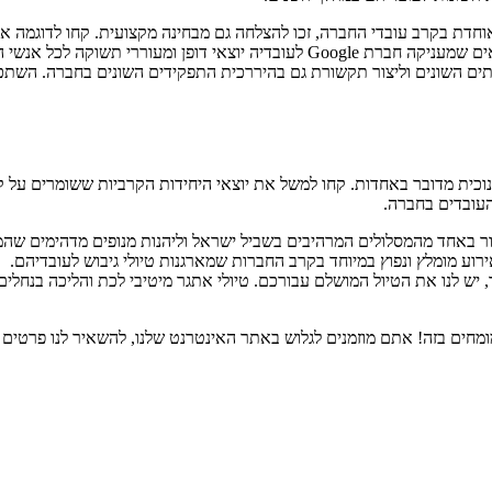
מאוחדת בקרב עובדי החברה, זכו להצלחה גם מבחינה מקצועית. קחו לדוגמה 
כי בעשור הקרוב היא תשלט על כל תחום האינטרנט, חברת Google, התנאים שמעניקה חברת
וותים השונים וליצור תקשורת גם בהיררכית התפקידים השונים בחברה. השתכ
 העובדים בחברה.
ור באחד מהמסלולים המרהיבים בשביל ישראל וליהנות מנופים מדהימים שהמד
רוע מומלץ ונפוץ במיוחד בקרב החברות שמארגנות טיולי גיבוש לעובדיהם.
ש לנו את הטיול המושלם עבורכם. טיולי אתגר מיטיבי לכת והליכה בנחלים 
מחים בזה! אתם מוזמנים לגלוש באתר האינטרנט שלנו, להשאיר לנו פרטים 