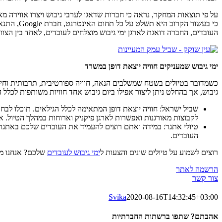
על פי תוצאות המחקר, נראה כי חברות שדאגו לערבי גיבוש ויצרו אווירה 
העובדים, החברה דואגת לארגן ימי גיבוש מוצלחים לעובדים, לאחד בין הצ
ימי גיבוש שמעניקים חוויה יוצאת דופן במשרד
גיבוש, אך בהחלט ניתן ליצור אפילו ביום גיבוש אחד חוויות משותפות לכלל
שביל ישראל: חוויה יוצאת דופן המתאימה לכלל הגילאים. תוכלו לבח
לקבוצות מאורגנות ואפשרות לארגן פיקניק וארוחות במהלך הטיול. אי
טיולי אתגר: במידה ואתם רוצים להעמיד את העובדים שלכם באתגר, י
העובדים.
רוצים לשמוע על טיולים שונים והצעות ל
ימי גיבוש לעובדים
שלכם? אנחנו מו
הרשמה לאתר
צור קשר
Svika
2020-08-16T14:32:45+03:00
אהבתם? שתפו ברשתות החברתיות