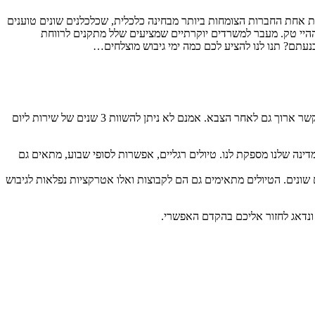
את אחת החברות הצומחות ביותר מבחינה כלכלית, שכלכלנים שונים טוענים
 Google לעובדיה יוצאי דופן ומעוררי תשוקה לכל אנשי ההיי טק. מעבר למשרדים יוקרתיים שמציעים שלל מתקנים לרווחת
נעתם? תנו לנו להציע לכם כמה ימי גיבוש מוצלחים…
כשמדובר בטיולים בשטח שמשלבים הנאה, חוויה ספורטיבית, תרבותית וחינוכית מדובר באחדות. קחו למשל את יוצאי היחידות הקרביות ששומרים על קשר ארוך גם לאחר הצבא. אמנם לא ניתן להשוות 3 שנים של שירות ליום
ינה שלנו מספקת לנו. טיולים רגליים, אפשרות לסופי שבוע, מתאים גם
שונים. הטיולים מתאימים גם הם לקבוצות ואלו אטרקציות נפלאות לגיבוש
ונדאג לחזור אליכם בהקדם האפשרי.