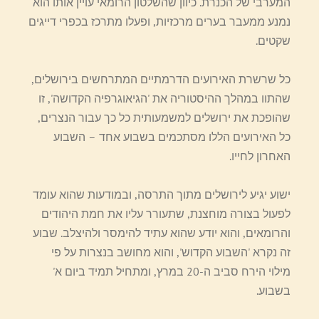
המערבי של הכנרת. כיוון שהשלטון הרומאי עויין אותו הוא
נמנע ממעבר בערים מרכזיות, ופעלו מתרכז בכפרי דייגים
שקטים.
כל שרשרת האירועים הדרמתיים המתרחשים בירושלים,
שהתוו במהלך ההיסטוריה את 'הגיאוגרפיה הקדושה', זו
שהופכת את ירושלים למשמעותית כל כך עבור הנצרים,
כל האירועים הללו מסתכמים בשבוע אחד – השבוע
האחרון לחייו.
ישוע יגיע לירושלים מתוך התרסה, ובמודעות שהוא עומד
לפעול בצורה מוחצנת, שתעורר עליו את חמת היהודים
והרומאים, והוא יודע שהוא עתיד להימסר ולהיצלב. שבוע
זה נקרא 'השבוע הקדוש', והוא מחושב בנצרות על פי
מילוי הירח סביב ה-20 במרץ, ומתחיל תמיד ביום א'
בשבוע.