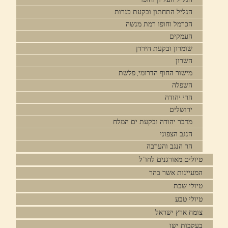
הגליל התחתון ובקעת כנרות
הכרמל וחופו רמת מנשה
העמקים
שומרון ובקעת הירדן
השרון
מישור החוף הדרומי, פלשת
השפלה
הרי יהודה
ירושלים
מדבר יהודה ובקעת ים המלח
הנגב הצפוני
הר הנגב והערבה
טיולים מאורגנים לחו"ל
המעיינות אשר בהר
טיולי שבת
טיולי טבע
צומח ארץ ישראל
בעקבות ישו