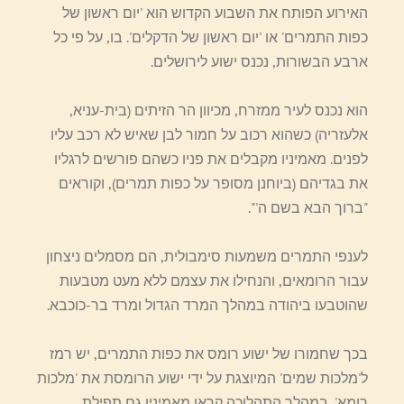
האירוע הפותח את השבוע הקדוש הוא 'יום ראשון של
כפות התמרים' או 'יום ראשון של הדקלים'. בו, על פי כל
ארבע הבשורות, נכנס ישוע לירושלים.
הוא נכנס לעיר ממזרח, מכיוון הר הזיתים (בית-עניא,
אלעזריה) כשהוא רכוב על חמור לבן שאיש לא רכב עליו
לפנים. מאמיניו מקבלים את פניו כשהם פורשים לרגליו
את בגדיהם (ביוחנן מסופר על כפות תמרים), וקוראים
"ברוך הבא בשם ה'".
לענפי התמרים משמעות סימבולית, הם מסמלים ניצחון
עבור הרומאים, והנחילו את עצמם ללא מעט מטבעות
שהוטבעו ביהודה במהלך המרד הגדול ומרד בר-כוכבא.
בכך שחמורו של ישוע רומס את כפות התמרים, יש רמז
ל'מלכות שמים' המיוצגת על ידי ישוע הרומסת את 'מלכות
רומא'. במהלך התהלוכה קראו מאמיניו גם תפילת