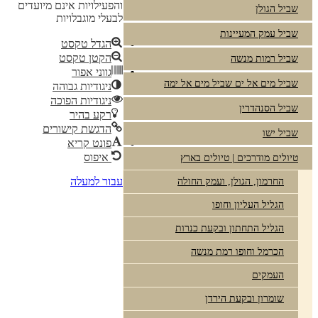
והפעילויות אינם מיועדים
שביל הגולן
לבעלי מוגבלויות
שביל עמק המעיינות
הגדל טקסט
הקטן טקסט
שביל רמות מנשה
גווני אפור
שביל מים אל ים שביל מים אל ימה
ניגודיות גבוהה
ניגודיות הפוכה
שביל הסנהדרין
רקע בהיר
הדגשת קישורים
שביל ישו
פונט קריא
איפוס
טיולים מודרכים | טיולים בארץ
עבור למעלה
החרמון, הגולן, ועמק החולה
הגליל העליון וחופו
הגליל התחתון ובקעת כנרות
הכרמל וחופו רמת מנשה
העמקים
שומרון ובקעת הירדן