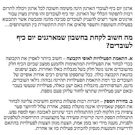
ארגון יום כיף לעובדי הארגון הינה משימה חשובה לכל ארגון ויכולה לתרום
רבות לתפקוד הכללי של הארגון. ימי כיף לעובדים זהו פתרון מצוין עבור
ארגונים אשר רוצים להעניק לעובדים סביבה מהנה ומגבשת אשר תתבטא
בפעילות השוטפת ותשפר פלאים את רמת התקשורת בין המשתתפים…
מה חשוב לקחת בחשבון שמארגנים יום כיף
לעובדים?
א. התאמת הפעילויות לאופי הקבוצה
– חשוב ביותר לאפיין את הקבוצה
בכדי לבחור את הפעילויות המתאימות ולהמנע ממצב שביום הכיף חלק
מהעובדים איננו נוטל חלק בשל מגבלות כאלו ואחרות. מצב שיפגום
בהנאת הקבוצה כולה. ככל שתספקו פרטים רבים אודות אופיים של
העובדים כך רמת התאמת הפעילויות תהיינה גבוהה: גילאי העובדים,
מינם, העדפותיהם, מיגבלות באם ישנן כאלה, פעילויות שנעשו בעבר
ובאם ישנן פעילויות שתרצו לחזור עליהן פעם נוספת.
ב. בחירת הספק
– חברות רבות פועלות בתחום וחשיבות עליונה לבחור
את הספק שאמיניתו איננה מוטלת בספק, אחרת עלול להיווצר פער
ציפיות בין הלקוח לבין ההתנהלות דבר שיגרום לאכזבה ואף למפח נפש.
התנהלות הספק הינה קריטית ומעידה על מקצוענות: התייחסות לטלפונים
ולפניות, מענה מידי ואו בזמן אמת, הצעת מגוון הצעות לפעילויות בהתאם
לדרישות והמנעות מנסיון להכתיב פעילות כזו או אחרת.