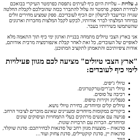
ג. עלויות
– עלויות היום כיף לעיתים נתפסת כפרמטר העיקרי בבואכם
לבחירת הספק, פרמטר זה עלול להתברר ככזה שהובילכם לקבלת החלטה
שגויה ובדיעבד לכישלון יום הכיף לעובדיכם. ספק שמציע מחירים זולים
במיוחד המלצתי לברר אודותיו, לבקש לקבל המלצות מחברות וארגונים
שהשתמשו בשירותיו בעבר.
אני בארץ הצבי טיולים מתמחה בבניית וארגון ימי כיף תוך התאמה מלא
לאופיים של העובדים, כל זאת לאחר קבלת אינפורמציה מרבית אודותם,
אודות ציפיותיכם והתאמתן לתקציב המתוכנן.
"ארץ הצבי טיולים" מציעה לכם מגוון פעילויות
לימי כיף לעובדים:
טיולי ג'יפים.
טיולי רנג'רים/טרקטרונים.
רכיבה על סוסים.
סנפליניג וקירות טיפוס.
טיולים קלים ומיוחדים, בחירת טיולי נושא.
ביקורים במקומות מיוחדים ומעניינים שאינם מוכרים לציבור הרחב.
פגישה עם אנשים מרתקים בעלי התמחויות ועיסוקים שונים
ומיוחדים. הכרות עם תרבויות שונות.
סדנאות – מוצעות מגוון רחב של סדנאות לבחירתכם: סדנת שוקלד,
סדנאות יין, סדנת קוקטיילים, סדנת צחוק ועוד…
ועוד…