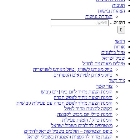
תגובות
הצהרת נגישות
הצהרת נגישות
חיפוש...
ראשי
אודות
טיול בולענים
שביל ישראל
טיולים מאורגנים לחו"ל
טיול מאורגן לשוויץ | טיול מאורגן לשוויצריה
טיול מאורגן לפירנאים הספרדים
צור קשר
צור קשר
הזמנת הצעת מחיר ליום כיף | יום גיבוש
הזמנת הצעת מחיר לנופש חברה
הזמנת הצעת מחיר לנופש חברה עם פעילות גיבושית
בקשה להצעת מחיר לטיול
הזמנת טיול/ יום גיבוש לקבוצה
הזמנת טיול / הזמנת פעילות
מצטרפים להולכים בשביל ישראל
טופס הצטרפות – הולכים בשביל ישראל לדתיים
הצעת מחיר להקפצות והטמנות בשבילי ישראל