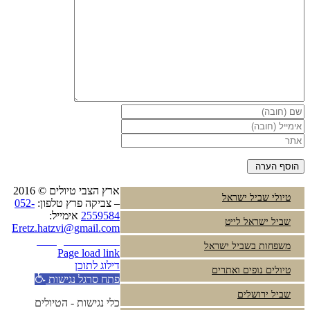
ארץ הצבי טיולים © 2016
טיולי שביל ישראל
– צביקה פרץ טלפון:
052-
2559584
אימייל:
שביל ישראל לייט
Eretz.hatzvi@gmail.com
Instagram
YouTube
משפחות בשביל ישראל
Page load link
דילוג לתוכן
טיולים נופים ואתרים
פתח סרגל נגישות
שביל ירושלים
כלי נגישות - הטיולים