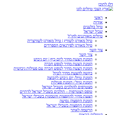
דלג לתוכן
ראשי
אודות
טיול בולענים
שביל ישראל
טיולים מאורגנים לחו"ל
טיול מאורגן לשוויץ | טיול מאורגן לשוויצריה
טיול מאורגן לפירנאים הספרדים
צור קשר
צור קשר
הזמנת הצעת מחיר ליום כיף | יום גיבוש
הזמנת הצעת מחיר לנופש חברה
הזמנת הצעת מחיר לנופש חברה עם פעילות גיבושית
בקשה להצעת מחיר לטיול
הזמנת טיול/ יום גיבוש לקבוצה
הזמנת טיול / הזמנת פעילות
מצטרפים להולכים בשביל ישראל
טופס הצטרפות – הולכים בשביל ישראל לדתיים
הצעת מחיר להקפצות והטמנות בשבילי ישראל
הזמנת הקפצה/ נסיעה
הזמנת הקפצות בשבילי ישראל
הרשמה לאתר
הטיולים הבאים