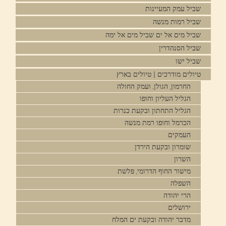
שביל עמק המעיינות
שביל רמות מנשה
שביל מים אל ים שביל מים אל ימה
שביל הסנהדרין
שביל ישו
טיולים מודרכים | טיולים בארץ
החרמון, הגולן, ועמק החולה
הגליל העליון וחופו
הגליל התחתון ובקעת כנרות
הכרמל וחופו רמת מנשה
העמקים
שומרון ובקעת הירדן
השרון
מישור החוף הדרומי, פלשת
השפלה
הרי יהודה
ירושלים
מדבר יהודה ובקעת ים המלח