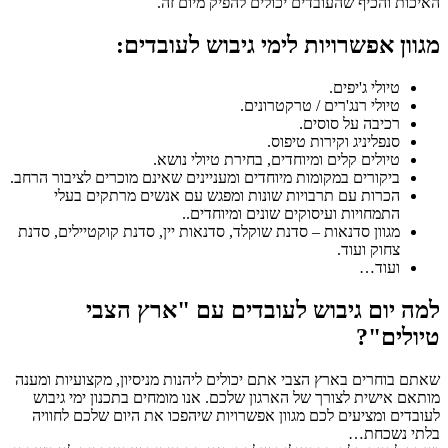
האיכות והכיף שהעובדים יכולים להפיק מיום זה.
מגוון אפשרויות לימי גיבוש לעובדים:
טיולי ג'יפים.
טיולי רנג'רים / טרקטרונים.
רכיבה על סוסים.
סנפליניג וקירות טיפוס.
טיולים קלים ומיוחדים, בחירת טיולי נושא.
ביקורים במקומות מיוחדים ומעניינים שאינם מוכרים לציבור הרחב.
הכרות עם תרבויות שונות ומפגש עם אנשים מרתקים בעלי
התמחויות ועיסוקים שונים ומיוחדים..
מגוון סדנאות – סדנת שוקלד, סדנאות יין, סדנת קוקטיילים, סדנת
צחוק ועוד.
ועוד…
למה יום גיבוש לעובדים עם "ארץ הצבי
טיולים"?
שאתם בוחרים בארץ הצבי אתם יכולים ליהנות מניסיון, מקצועיות ומענה
מותאם אישית לצורך של הארגון שלכם. אנו מומחים בתכנון ימי גיבוש
לעובדים ומציעים לכם מגוון אפשרויות שיהפכו את היום שלכם לחוויה
בלתי נשכחת…