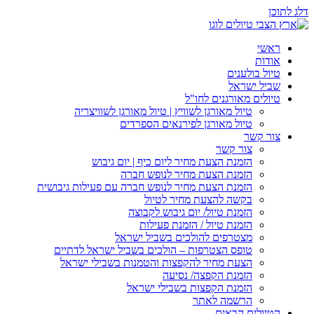
דלג לתוכן
ראשי
אודות
טיול בולענים
שביל ישראל
טיולים מאורגנים לחו"ל
טיול מאורגן לשוויץ | טיול מאורגן לשוויצריה
טיול מאורגן לפירנאים הספרדים
צור קשר
צור קשר
הזמנת הצעת מחיר ליום כיף | יום גיבוש
הזמנת הצעת מחיר לנופש חברה
הזמנת הצעת מחיר לנופש חברה עם פעילות גיבושית
בקשה להצעת מחיר לטיול
הזמנת טיול/ יום גיבוש לקבוצה
הזמנת טיול / הזמנת פעילות
מצטרפים להולכים בשביל ישראל
טופס הצטרפות – הולכים בשביל ישראל לדתיים
הצעת מחיר להקפצות והטמנות בשבילי ישראל
הזמנת הקפצה/ נסיעה
הזמנת הקפצות בשבילי ישראל
הרשמה לאתר
הטיולים הבאים