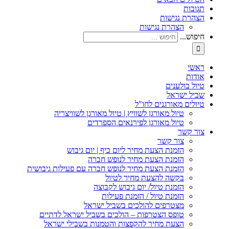
תגובות
הצהרת נגישות
הצהרת נגישות
חיפוש...
ראשי
אודות
טיול בולענים
שביל ישראל
טיולים מאורגנים לחו"ל
טיול מאורגן לשוויץ | טיול מאורגן לשוויצריה
טיול מאורגן לפירנאים הספרדים
צור קשר
צור קשר
הזמנת הצעת מחיר ליום כיף | יום גיבוש
הזמנת הצעת מחיר לנופש חברה
הזמנת הצעת מחיר לנופש חברה עם פעילות גיבושית
בקשה להצעת מחיר לטיול
הזמנת טיול/ יום גיבוש לקבוצה
הזמנת טיול / הזמנת פעילות
מצטרפים להולכים בשביל ישראל
טופס הצטרפות – הולכים בשביל ישראל לדתיים
הצעת מחיר להקפצות והטמנות בשבילי ישראל