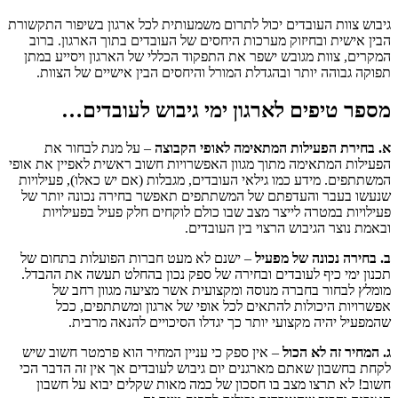
גיבוש צוות העובדים יכול לתרום משמעותית לכל ארגון בשיפור התקשורת
הבין אישית ובחיזוק מערכות היחסים של העובדים בתוך הארגון. ברוב
המקרים, צוות מגובש ישפר את התפקוד הכללי של הארגון ויסייע במתן
תפוקה גבוהה יותר ובהגדלת המורל והיחסים הבין אישיים של הצוות.
מספר טיפים לארגון ימי גיבוש לעובדים…
א. בחירת הפעילות המתאימה לאופי
הקבוצה
– על מנת לבחור את
הפעילות המתאימה מתוך מגוון האפשרויות חשוב ראשית לאפיין את אופי
המשתתפים. מידע כמו גילאי העובדים, מגבלות (אם יש כאלו), פעילויות
שנעשו בעבר והעדפתם של המשתתפים תאפשר בחירה נכונה יותר של
פעילויות במטרה לייצר מצב שבו כולם לוקחים חלק פעיל בפעילויות
ובאמת נוצר הגיבוש הרצוי בין העובדים.
ב. בחירה נכונה של מפעיל
– ישנם לא מעט חברות הפועלות בתחום של
תכנון ימי כיף לעובדים ובחירה של ספק נכון בהחלט תעשה את ההבדל.
מומלץ לבחור בחברה מנוסה ומקצועית אשר מציעה מגוון רחב של
אפשרויות היכולות להתאים לכל אופי של ארגון ומשתתפים, ככל
שהמפעיל יהיה מקצועי יותר כך יגדלו הסיכויים להנאה מרבית.
ג. המחיר זה לא הכול
– אין ספק כי עניין המחיר הוא פרמטר חשוב שיש
לקחת בחשבון שאתם מארגנים יום גיבוש לעובדים אך אין זה הדבר הכי
חשוב! לא תרצו מצב בו חסכון של כמה מאות שקלים יבוא על חשבון