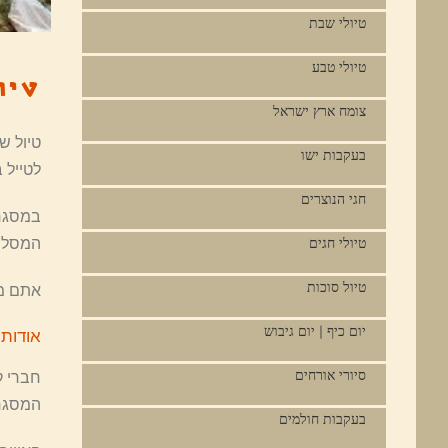
טיולי שבת
טיולי טבע
טיו
צומח ארץ ישראל
טיול ש
בעקבות ישו
לטייל ב
חגי הנוצרים
במסגרת
המסלולים ל
טיולי חגים
טיול סוכות
אתם מו
יום כיף | יום גיבוש
אודות 
סיורי אורחים
חברי ק
המסגרת
בעקבות חולמים