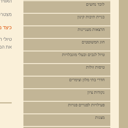
האוויר
לוכד נחשים
מצטרפ
בניית תיבות קינון
כיצד 
הרצאות מעניינות
טיולי 
חוג המשוטטים
את המט
טיול לנכים ובעלי מוגבלויות
טיסות זולות
חדרי בתי מלון וצימרים
נקודות ציון
פעילויות לפנויים פנויות
מצגות