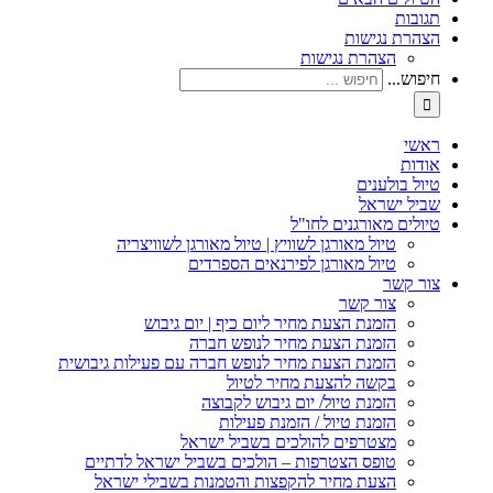
תגובות
הצהרת נגישות
הצהרת נגישות
חיפוש...
ראשי
אודות
טיול בולענים
שביל ישראל
טיולים מאורגנים לחו"ל
טיול מאורגן לשוויץ | טיול מאורגן לשוויצריה
טיול מאורגן לפירנאים הספרדים
צור קשר
צור קשר
הזמנת הצעת מחיר ליום כיף | יום גיבוש
הזמנת הצעת מחיר לנופש חברה
הזמנת הצעת מחיר לנופש חברה עם פעילות גיבושית
בקשה להצעת מחיר לטיול
הזמנת טיול/ יום גיבוש לקבוצה
הזמנת טיול / הזמנת פעילות
מצטרפים להולכים בשביל ישראל
טופס הצטרפות – הולכים בשביל ישראל לדתיים
הצעת מחיר להקפצות והטמנות בשבילי ישראל