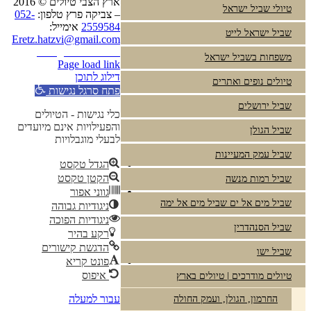
ארץ הצבי טיולים © 2016
טיולי שביל ישראל
– צביקה פרץ טלפון:
052-
2559584
אימייל:
שביל ישראל לייט
Eretz.hatzvi@gmail.com
Instagram
YouTube
משפחות בשביל ישראל
Page load link
דילוג לתוכן
טיולים נופים ואתרים
פתח סרגל נגישות
שביל ירושלים
כלי נגישות - הטיולים
והפעילויות אינם מיועדים
שביל הגולן
לבעלי מוגבלויות
שביל עמק המעיינות
הגדל טקסט
הקטן טקסט
שביל רמות מנשה
גווני אפור
שביל מים אל ים שביל מים אל ימה
ניגודיות גבוהה
ניגודיות הפוכה
שביל הסנהדרין
רקע בהיר
הדגשת קישורים
שביל ישו
פונט קריא
איפוס
טיולים מודרכים | טיולים בארץ
עבור למעלה
החרמון, הגולן, ועמק החולה