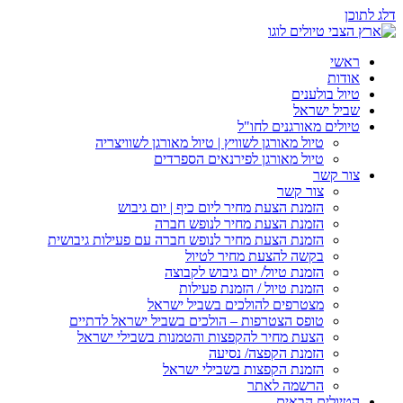
דלג לתוכן
ראשי
אודות
טיול בולענים
שביל ישראל
טיולים מאורגנים לחו"ל
טיול מאורגן לשוויץ | טיול מאורגן לשוויצריה
טיול מאורגן לפירנאים הספרדים
צור קשר
צור קשר
הזמנת הצעת מחיר ליום כיף | יום גיבוש
הזמנת הצעת מחיר לנופש חברה
הזמנת הצעת מחיר לנופש חברה עם פעילות גיבושית
בקשה להצעת מחיר לטיול
הזמנת טיול/ יום גיבוש לקבוצה
הזמנת טיול / הזמנת פעילות
מצטרפים להולכים בשביל ישראל
טופס הצטרפות – הולכים בשביל ישראל לדתיים
הצעת מחיר להקפצות והטמנות בשבילי ישראל
הזמנת הקפצה/ נסיעה
הזמנת הקפצות בשבילי ישראל
הרשמה לאתר
הטיולים הבאים