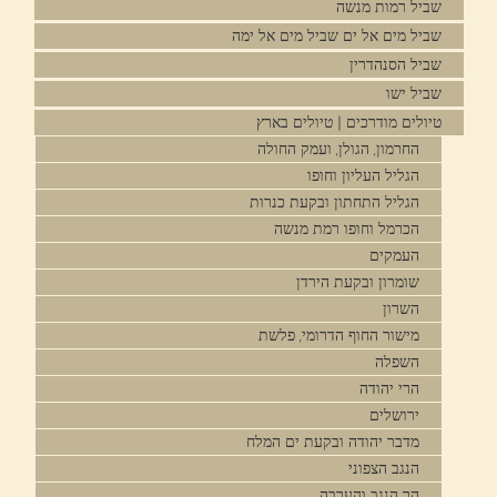
שביל רמות מנשה
שביל מים אל ים שביל מים אל ימה
שביל הסנהדרין
שביל ישו
טיולים מודרכים | טיולים בארץ
החרמון, הגולן, ועמק החולה
הגליל העליון וחופו
הגליל התחתון ובקעת כנרות
הכרמל וחופו רמת מנשה
העמקים
שומרון ובקעת הירדן
השרון
מישור החוף הדרומי, פלשת
השפלה
הרי יהודה
ירושלים
מדבר יהודה ובקעת ים המלח
הנגב הצפוני
הר הנגב והערבה