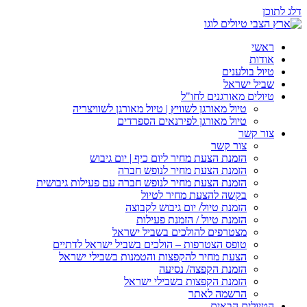
דלג לתוכן
ראשי
אודות
טיול בולענים
שביל ישראל
טיולים מאורגנים לחו"ל
טיול מאורגן לשוויץ | טיול מאורגן לשוויצריה
טיול מאורגן לפירנאים הספרדים
צור קשר
צור קשר
הזמנת הצעת מחיר ליום כיף | יום גיבוש
הזמנת הצעת מחיר לנופש חברה
הזמנת הצעת מחיר לנופש חברה עם פעילות גיבושית
בקשה להצעת מחיר לטיול
הזמנת טיול/ יום גיבוש לקבוצה
הזמנת טיול / הזמנת פעילות
מצטרפים להולכים בשביל ישראל
טופס הצטרפות – הולכים בשביל ישראל לדתיים
הצעת מחיר להקפצות והטמנות בשבילי ישראל
הזמנת הקפצה/ נסיעה
הזמנת הקפצות בשבילי ישראל
הרשמה לאתר
הטיולים הבאים