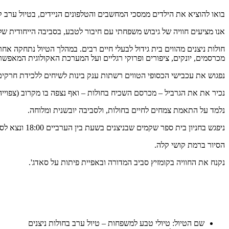
בואו להוציא את הילדים ממסכי המחשבים והטלפונים הניידים, בטיול ערב
אנו מציעים חוויה של גיבוש משפחתי עם חיבור לטבע, בסביבה הייחודית של חול
חולות ניצנים מהווים בית גידול לבעלי חיים רבים. במהלך הטיול נתחקה אחר
מכרסמים, יונקים, ציפורים ופרוקי רגליים ועל המערכת האקולוגית המאפ
נפגוש את עכבישי הכסופי הטווים רשתות ענק בינות לשיחים ללכידת חרקים
נכיר את את הגרביל – מכרסם השכיח בחולות – ואף נצפה בו מקרוב (צפויי
נלמד על התאמת צמחים לחיים בחולות, ולסביבה יובשנית ומלוחה.
ניפגש בחניון בית ספר שקמים שבניצנים בשעת בין הערביים 18:00 ונצא לסיור מודרך בחולות.
הסיור ברמת קושי קלה.
נקנח את החוויה בקומזיץ סביב המדורה ובאפיית פיתות על סאדג'.
שם הטיול: טיולי טבע למשפחות – טיול ערב בחולות ניצנים