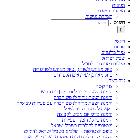
תגובות
הצהרת נגישות
הצהרת נגישות
חיפוש...
ראשי
אודות
טיול בולענים
שביל ישראל
טיולים מאורגנים לחו"ל
טיול מאורגן לשוויץ | טיול מאורגן לשוויצריה
טיול מאורגן לפירנאים הספרדים
צור קשר
צור קשר
הזמנת הצעת מחיר ליום כיף | יום גיבוש
הזמנת הצעת מחיר לנופש חברה
הזמנת הצעת מחיר לנופש חברה עם פעילות גיבושית
בקשה להצעת מחיר לטיול
הזמנת טיול/ יום גיבוש לקבוצה
הזמנת טיול / הזמנת פעילות
מצטרפים להולכים בשביל ישראל
טופס הצטרפות – הולכים בשביל ישראל לדתיים
הצעת מחיר להקפצות והטמנות בשבילי ישראל