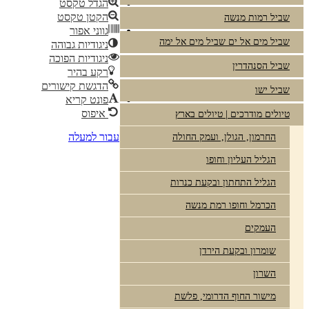
הגדל טקסט
הקטן טקסט
שביל רמות מנשה
גווני אפור
שביל מים אל ים שביל מים אל ימה
ניגודיות גבוהה
ניגודיות הפוכה
שביל הסנהדרין
רקע בהיר
הדגשת קישורים
שביל ישו
פונט קריא
איפוס
טיולים מודרכים | טיולים בארץ
עבור למעלה
החרמון, הגולן, ועמק החולה
הגליל העליון וחופו
הגליל התחתון ובקעת כנרות
הכרמל וחופו רמת מנשה
העמקים
שומרון ובקעת הירדן
השרון
מישור החוף הדרומי, פלשת