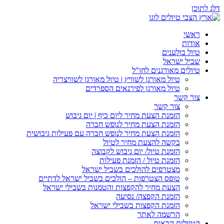
דלג לתוכן
ראשי
אודות
טיול בולענים
שביל ישראל
טיולים מאורגנים לחו"ל
טיול מאורגן לשוויץ | טיול מאורגן לשוויצריה
טיול מאורגן לפירנאים הספרדים
צור קשר
צור קשר
הזמנת הצעת מחיר ליום כיף | יום גיבוש
הזמנת הצעת מחיר לנופש חברה
הזמנת הצעת מחיר לנופש חברה עם פעילות גיבושית
בקשה להצעת מחיר לטיול
הזמנת טיול/ יום גיבוש לקבוצה
הזמנת טיול / הזמנת פעילות
מצטרפים להולכים בשביל ישראל
טופס הצטרפות – הולכים בשביל ישראל לדתיים
הצעת מחיר להקפצות והטמנות בשבילי ישראל
הזמנת הקפצה/ נסיעה
הזמנת הקפצות בשבילי ישראל
הרשמה לאתר
הטיולים הבאים