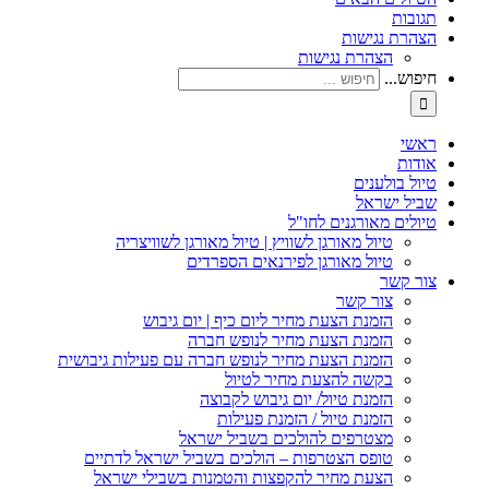
תגובות
הצהרת נגישות
הצהרת נגישות
חיפוש...
ראשי
אודות
טיול בולענים
שביל ישראל
טיולים מאורגנים לחו"ל
טיול מאורגן לשוויץ | טיול מאורגן לשוויצריה
טיול מאורגן לפירנאים הספרדים
צור קשר
צור קשר
הזמנת הצעת מחיר ליום כיף | יום גיבוש
הזמנת הצעת מחיר לנופש חברה
הזמנת הצעת מחיר לנופש חברה עם פעילות גיבושית
בקשה להצעת מחיר לטיול
הזמנת טיול/ יום גיבוש לקבוצה
הזמנת טיול / הזמנת פעילות
מצטרפים להולכים בשביל ישראל
טופס הצטרפות – הולכים בשביל ישראל לדתיים
הצעת מחיר להקפצות והטמנות בשבילי ישראל