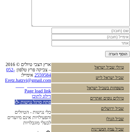
ארץ הצבי טיולים © 2016
טיולי שביל ישראל
– צביקה פרץ טלפון:
052-
2559584
אימייל:
שביל ישראל לייט
Eretz.hatzvi@gmail.com
Instagram
YouTube
משפחות בשביל ישראל
Page load link
דילוג לתוכן
טיולים נופים ואתרים
פתח סרגל נגישות
שביל ירושלים
כלי נגישות - הטיולים
והפעילויות אינם מיועדים
שביל הגולן
לבעלי מוגבלויות
שביל עמק המעיינות