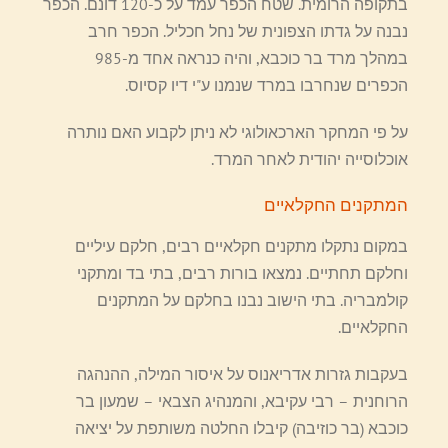
בתקופה הרומית. שטח הכפר עמד על כ-120 דונם. הכפר
נבנה על גדתו הצפונית של נחל חכליל. הכפר חרב
במהלך מרד בר כוכבא, והיה כנראה אחד מ-985
הכפרים שנחרבו במרד שנמנו ע"י דיו קסיוס.
על פי המחקר הארכאולוגי לא ניתן לקבוע האם נותרה
אוכלוסייה יהודית לאחר המרד.
המתקנים החקלאיים
במקום נתקלו מתקנים חקלאיים רבים, חלקם עיליים
וחלקם תחתיים. נמצאו בורות רבים, בתי בד ומתקני
קולמבריה. בתי הישוב נבנו בחלקם על המתקנים
החקלאיים.
בעקבות גזרות אדריאנוס על איסור המילה, ההנהגה
הרוחנית – רבי עקיבא, והמנהיג הצבאי – שמעון בר
כוכבא (בר כוזיבה) קיבלו החלטה משותפת על יציאה