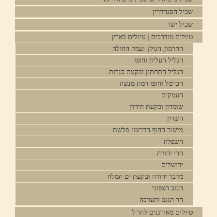
שביל הסנהדרין
שביל ישו
טיולים מודרכים | טיולים בארץ
החרמון, הגולן, ועמק החולה
הגליל העליון וחופו
הגליל התחתון ובקעת כנרות
הכרמל וחופו רמת מנשה
העמקים
שומרון ובקעת הירדן
השרון
מישור החוף הדרומי, פלשת
השפלה
הרי יהודה
ירושלים
מדבר יהודה ובקעת ים המלח
הנגב הצפוני
הר הנגב והערבה
טיולים מאורגנים לחו"ל