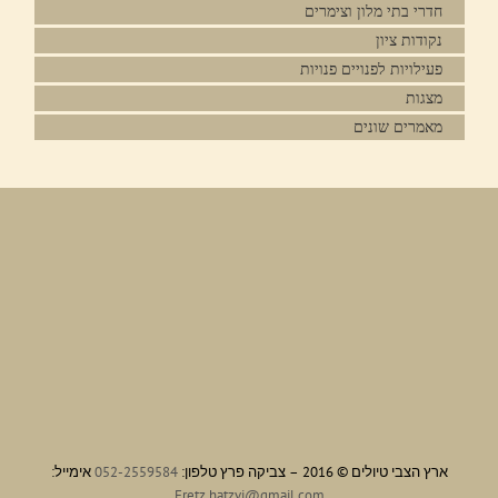
חדרי בתי מלון וצימרים
נקודות ציון
פעילויות לפנויים פנויות
מצגות
מאמרים שונים
ארץ הצבי טיולים © 2016 – צביקה פרץ טלפון:
052-2559584
אימייל:
Eretz.hatzvi@gmail.com