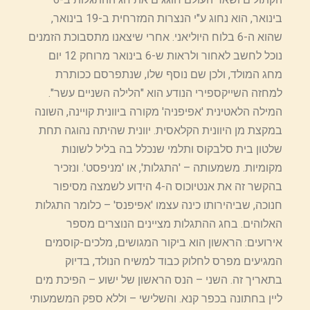
בינואר, הוא נחוג ע"י הנצרות המזרחית ב-19 בינואר,
שהוא ה-6 בלוח היוליאני. אחרי שיצאנו מתסבוכת הזמנים
נוכל לחשב לאחור ולראות ש-6 בינואר מרוחק 12 יום
מחג המולד, ולכן שם נוסף שלו, שנתפרסם ככותרת
למחזה השייקספירי הנודע הוא "הלילה השניים עשר".
המילה הלאטינית 'אפיפניה' מקורה ביוונית קויינה, השונה
במקצת מן היוונית הקלאסית. יוונית שהיתה נהוגה תחת
שלטון בית סלבקוס ותלמי שנכלל בה בליל לשונות
מקומיות. משמעותה – 'התגלות', או 'מניפסט'. ונזכיר
בהקשר זה את אנטיוכוס ה-4 הידוע לשמצה מסיפור
חנוכה, שביהירותו כינה עצמו 'אפיפנס' – כלומר התגלות
האלוהים. בחג ההתגלות מציינים הנוצרים מספר
אירועים: הראשון הוא ביקור המגושים, מלכים-קוסמים
המגיעים מפרס לחלוק כבוד למשיח הנולד, בדיוק
בתאריך זה. השני – הנס הראשון של ישוע – הפיכת מים
ליין בחתונה בכפר קנא. והשלישי – וללא ספק המשמעותי