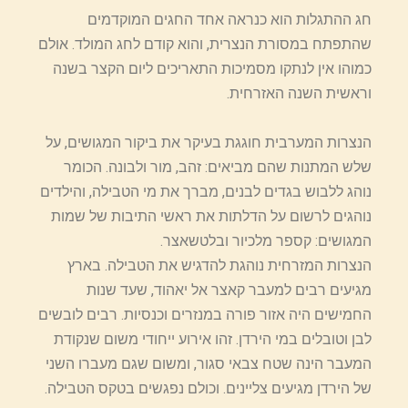
חג ההתגלות הוא כנראה אחד החגים המוקדמים
שהתפתח במסורת הנצרית, והוא קודם לחג המולד. אולם
כמוהו אין לנתקו מסמיכות התאריכים ליום הקצר בשנה
וראשית השנה האזרחית.
הנצרות המערבית חוגגת בעיקר את ביקור המגושים, על
שלש המתנות שהם מביאים: זהב, מור ולבונה. הכומר
נוהג ללבוש בגדים לבנים, מברך את מי הטבילה, והילדים
נוהגים לרשום על הדלתות את ראשי התיבות של שמות
המגושים: קספר מלכיור ובלטשאצר.
הנצרות המזרחית נוהגת להדגיש את הטבילה. בארץ
מגיעים רבים למעבר קאצר אל יאהוד, שעד שנות
החמישים היה אזור פורה במנזרים וכנסיות. רבים לובשים
לבן וטובלים במי הירדן. זהו אירוע ייחודי משום שנקודת
המעבר הינה שטח צבאי סגור, ומשום שגם מעברו השני
של הירדן מגיעים צליינים. וכולם נפגשים בטקס הטבילה.