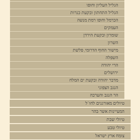
הגליל העליון וחופו
הגליל התחתון ובקעת כנרות
הכרמל וחופו רמת מנשה
העמקים
שומרון ובקעת הירדן
השרון
מישור החוף הדרומי, פלשת
השפלה
הרי יהודה
ירושלים
מדבר יהודה ובקעת ים המלח
הנגב הצפוני
הר הנגב והערבה
טיולים מאורגנים לחו"ל
המעיינות אשר בהר
טיולי שבת
טיולי טבע
צומח ארץ ישראל