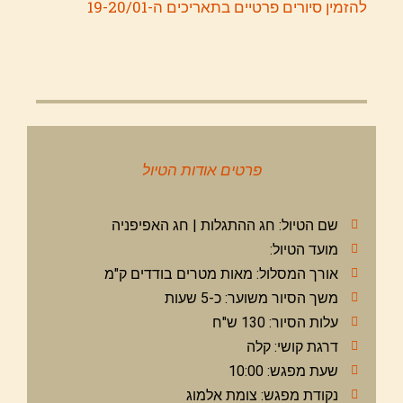
להזמין סיורים פרטיים בתאריכים ה-19-20/01
פרטים אודות הטיול
שם הטיול: חג ההתגלות | חג האפיפניה
מועד הטיול:
אורך המסלול: מאות מטרים בודדים ק"מ
משך הסיור משוער: כ-5 שעות
עלות הסיור: 130 ש"ח
דרגת קושי: קלה
שעת מפגש: 10:00
נקודת מפגש: צומת אלמוג