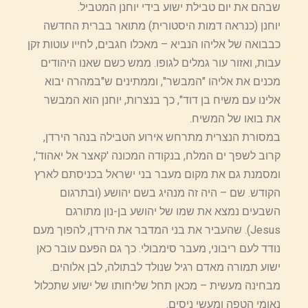
שבהם את יום טבילת ישוע בידי יוחנן המטביל.
יוחנן (כנראה דמות היסטורית) מתואר בברית החדשה
כבבואה של אליהו הנביא – מאכלו חגבים, לחייו עוטות זקן
עבות, ואזור עור גמלים לגופו. ממש כשם שאנו היהודים
מכנים את אליהו "המבשר", וממתינים ש"במהרה יבוא
אלינו עם משיח בן דוד", כך בנצרות, יוחנן הוא המבשר
את בואו של המשיח.
במסורת הנצרית מתרחש אירוע הטבילה בנהר הירדן,
קרוב לשפך ים המלח, בנקודה המכונה 'קאצר אל יאהוד',
ומסמנת גם את מקום מעבר בני ישראל בכניסתם לארץ
הקודש. שם – היה זה מנהיג בשם יהושע (ובתרגום
השבעים נמצא את שמו של יהושע בן-נון מתורגם
Jesus). שהעביר את בני המדבר את הירדן, להפוך מעם
נודד לעם ריבוני, מעבר סימבולי. כך גם הפעם עובר כאן
ישוע תמורה מאדם רגיל שנולד לבתולה, לבן אלוהים.
מבחינה מעשית – מכאן תחל שליחותו של ישוע שתכלול
נאומי הטפה ומעשי ניסים.