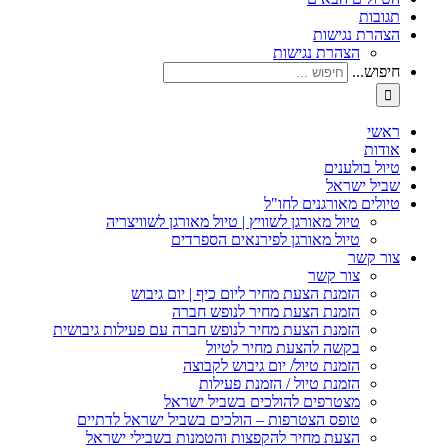
תגובות
הצהרת נגישות
הצהרת נגישות
חיפוש...
ראשי
אודות
טיול בולענים
שביל ישראל
טיולים מאורגנים לחו"ל
טיול מאורגן לשוויץ | טיול מאורגן לשוויצריה
טיול מאורגן לפירנאים הספרדים
צור קשר
צור קשר
הזמנת הצעת מחיר ליום כיף | יום גיבוש
הזמנת הצעת מחיר לנופש חברה
הזמנת הצעת מחיר לנופש חברה עם פעילות גיבושית
בקשה להצעת מחיר לטיול
הזמנת טיול/ יום גיבוש לקבוצה
הזמנת טיול / הזמנת פעילות
מצטרפים להולכים בשביל ישראל
טופס הצטרפות – הולכים בשביל ישראל לדתיים
הצעת מחיר להקפצות והטמנות בשבילי ישראל