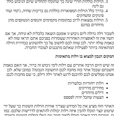
הוילות כוללות חדרי שינה כך שתוכלו להחליט שיום הגיבוש כולל
גם לינה
בדרך כלל הוילות המפוארות כוללות גם בריכות שחיה, ג'קוזי ועוד
פינוקים ומשחקים
הוילות נמצאות לרוב במקומות מקסימים והנופים הנשקפים מהן
מיוחדים במינם
לשכור וילה גדולה ליום גיבוש זו אומנם הוצאה כלכלית לא זניחה, אך אם
תשוו את זה לאופציות האחרות שעומדות בפניכם אתם תראו שזה לא
באמת עולה יותר. לכן שווה לכם לחשוב על כך ולהשקיע בבחירת הוילה
המתאימה ביותר לפעילות שאתם מתכננים לעובדי החברה.
המקום הנכון למצוא בו וילות מתאימות
זה שיש היום הרבה אתרים עם וילות לימי גיבוש זה ברור, אך האם באמת
חשבתם שבכל אתר כזה מחכה לכם התשובה הנכונה? כמובן שלא. לכן
אנחנו ממליצים לכם להיכנס לרגע לאתר וילה דילס, כי שם מחכות לכם:
וילות ייחודיות ובלעדיות
מחירים מדויקים
דילים מיוחדים
הצעות שחבל יהיה לפספס
האתר הזה מציע את כל המידע שצריך אודות הוילות השונות כך שעל ידי
שיטוט קצר תוכלו להבין איזה וילות יכולות להתאים לדרישות שלכם. כמו
כן, ישירות דרך האתר תוכלו ליצור קשר עם בעלי הוילות השונות ובצורה