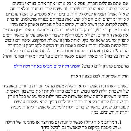
אם אתם מנהלים חברה, עסק או כל ארגון אחר אתם בוודאי מבינים
שהלב הפועם הוא העובדים שלכם. זה שיהיו לכם רעיונות נפלאים וזה
שאולי אפילו תצליחו לגייס לקוחות טובים זה לא מספיק, כי אם העובדים
לא יהיו מרוצים ואם הם לא יעשו את עבודתם בצורה מושלמת, החברה
עלולה לקרוס. לכן חשוב לעצור, לחשוב על העובדים ולארגן להם מידי
פעם ימי כיף וגיבוש, כי רק צוות שעובד בצורה מגובשת באמת ייתן מעצמו
את מאת האחוזים. יש לא מעט דילמות שצריך לחשוב עליהן כאשר רוצים
להפיק ימי גיבוש או ימי כיף, ואחת מהן זו שאלת המיקום. איפה יום גיבוש
יכול להיות מוצלח יותר? והאם באמת תמיד הפלגה לקפריסין זו הבחירה
הנכונה? והאם באמת גם הפעם אתם צריכים לקחת את העובדים לערב
שירה בציבור? או שאולי הפעם אפשר לחשוב על בילוי מקורי ומהנה יותר?
מחפשים פתרון ליום גיבוש?
הזמינו וילה ליום גיבוש באתר וילה דילס
הוילות שמחכות לכם בצפון הארץ
בשנים האחרונות אפשר לראות שלא מעט מנהלי חברות בוחרים באופציה
של השכרת וילות לימי גיבוש וגם לכם כדאי לקחת זאת בחשבון. ראשית,
בוודאי תשמחו לדעת שיש אפשרות לשכור וילות לימי גיבוש בכל הארץ
כך שתוכלו לבחור כל אזור בתור יעד ליום הכיף הבא שאתם עושים
לעובדים. שנית, כאשר שוכרים וילות לימי גיבוש אפשר ליהנות מכמה
יתרונות חשובים, כמו:
המרחב מאוד גדול ואפשר ליהנות גם מהחצר או מהגינה של הוילה
יש מטבח במקום כך שאפשר גם לבשל ביחד