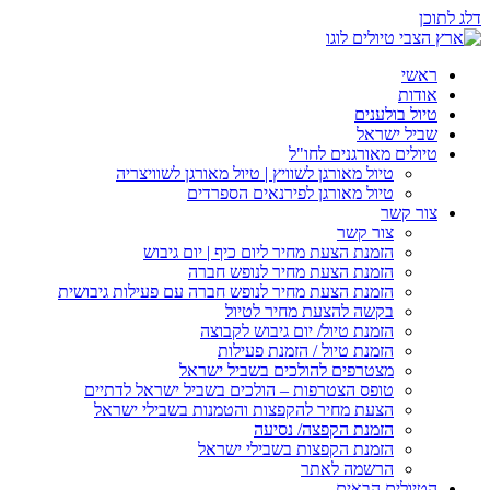
דלג לתוכן
ראשי
אודות
טיול בולענים
שביל ישראל
טיולים מאורגנים לחו"ל
טיול מאורגן לשוויץ | טיול מאורגן לשוויצריה
טיול מאורגן לפירנאים הספרדים
צור קשר
צור קשר
הזמנת הצעת מחיר ליום כיף | יום גיבוש
הזמנת הצעת מחיר לנופש חברה
הזמנת הצעת מחיר לנופש חברה עם פעילות גיבושית
בקשה להצעת מחיר לטיול
הזמנת טיול/ יום גיבוש לקבוצה
הזמנת טיול / הזמנת פעילות
מצטרפים להולכים בשביל ישראל
טופס הצטרפות – הולכים בשביל ישראל לדתיים
הצעת מחיר להקפצות והטמנות בשבילי ישראל
הזמנת הקפצה/ נסיעה
הזמנת הקפצות בשבילי ישראל
הרשמה לאתר
הטיולים הבאים