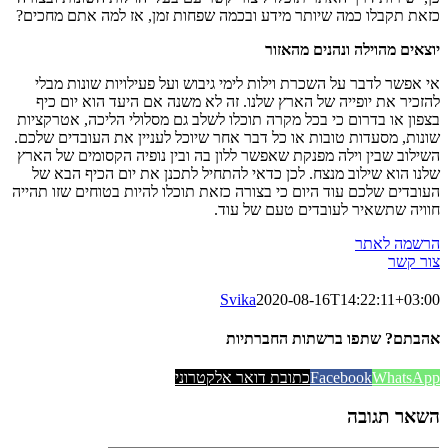
כזאת תקבלו כמה שיותר מידע ובכמה שפחות זמן, אז למה אתם מחכים?
יוצאים מהוילה ונהנים מהאזור
אי אפשר לדבר על השכרת וילות לימי גיבוש ועל פעילויות שונות מבלי
להזכיר את יופייה של הארץ שלנו. זה לא משנה אם היעד הוא יום כיף
בצפון או בדרום כי בכל מקרה תוכלו לשלב גם מסלולי הליכה, אטרקציות
שונות, מסעדות טובות או כל דבר אחר שיוכל לעניין את העובדים שלכם.
השילוב שבין וילה מפנקת שאפשר ללון בה ובין נופיה הקסומים של הארץ
שלנו הוא שילוב מנצח. לכן כדאי להתחיל לתכנן את יום הכיף הבא של
העובדים שלכם עוד היום כי בצורה כזאת תוכלו להיות בטוחים שזו תהייה
חוויה שתשאיר לעובדים טעם של עוד.
הרשמה לאתר
צור קשר
Svika
2020-08-16T14:22:11+03:00
אהבתם? שתפו ברשתות החברתיות
WhatsApp
Facebook
כתובת דואר אלקטרוני
השאר תגובה