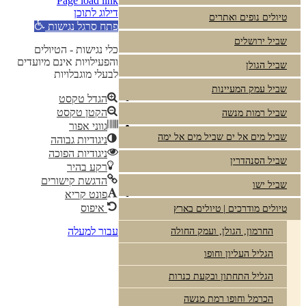
Page load link
דילוג לתוכן
טיולים נופים ואתרים
פתח סרגל נגישות
שביל ירושלים
כלי נגישות - הטיולים
והפעילויות אינם מיועדים
שביל הגולן
לבעלי מוגבלויות
שביל עמק המעיינות
הגדל טקסט
הקטן טקסט
שביל רמות מנשה
גווני אפור
שביל מים אל ים שביל מים אל ימה
ניגודיות גבוהה
ניגודיות הפוכה
שביל הסנהדרין
רקע בהיר
הדגשת קישורים
שביל ישו
פונט קריא
איפוס
טיולים מודרכים | טיולים בארץ
עבור למעלה
החרמון, הגולן, ועמק החולה
הגליל העליון וחופו
הגליל התחתון ובקעת כנרות
הכרמל וחופו רמת מנשה