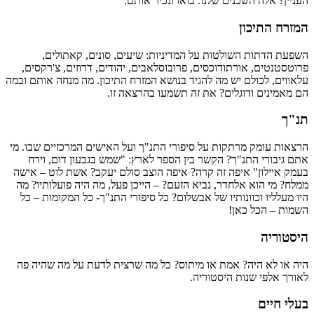
העניין? אלה השכנים שלנו. בואו ונכיר אותם.
המזרח התיכון
השפעת הדתות השולטות על המדיניות: שיעים, סונים, קאתולים,
פרוטסטנטים, אורתודוכסים, פרובוסלאבים, יהודים, דרוזים, צ'רקסים,
עלאווים, לכולם יש מה להגיד בנושא המזרח התיכון. מה מנחה אותם ובמה
הם מאמינים ודוגלים? את זה תשמעו בהרצאה זו.
תנ"ך
הרצאות עומק מרתקות על סיפורי התנ"ך ועל האישים המרכזיים שבו. מי
אתם גיבורי התנ"ך? הקשר בין הספר לארץ: "שמש בגבעון דום, וירח
בעמק איילון" איפה זה קרה? איפה הוצב סולם יעקב? אשת לוט – אישה
ממלח? מי הוא אלחדר, נביא הזעם? – הייכן פעל, מה היה פועלותיו? מה
היו מעלליו וכוונותיו של אבשלום? כל סיפורי התנ"ך- כל המקומות – כל
השמות – הכל כאן!
היסטוריה
היה או לא היה? אמת או מיתוס? כל מה שרצית לדעת על מה שהיה פה
לאורך אלפי שנות היסטוריה.
בעלי חיים