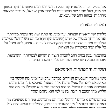
אני, צביקה פרץ, אוטודידקט, בעל תחומי ידע רבים ומגוונים וחוקר במגוון
תחומים, בעל תואר שני בהצטיינות בלימודי ארץ ישראל, מעביר הרצאות
מרתקות במגוון רחב של נושאים:
תולדות הנצרות
מלידת ישו וראשית הנצרות ועד ימינו. מי אתה ישו? מה עשית מלידתך
ועד אחריתך בפסיון של ישוע (השבוע הקדוש)? מי הם השליחים? ממלכות
הצלבנים ומסעי הצלב ואתרים המקודשים לנצרות – איפה, למה ומה? על
כל אלה ועוד בסיפורה של הנצרות.
בהרצאה נבנה בסיס רחב להכרת הנצרות והרקע לצמיחתה. ההרצאות
מוכרות כגמול השתלמות למורים על ידי משרד החינוך .
תולדות והתפתחות האיסלאם
מימי מוחמד והשבטים הנודדים במדבר ערב ועד ימינו. מה הקשר בין
האיסלאם ליהדות? סוני? שיעי? איך התפצל האיסלאם לזרמים שונים
העויינים אחד את השני? מי הוא המהדי ולמי הוא מקביל? מי ומה הוא
חליף? מהו הסכם חודיבה, בין מי למי הוא נחתם ומתי?
כשהמוסלים אומרים "הודנה" למה הם מתכוונים, ומה הם מציעים? מה
באמת כתוב בקוראן? איך קשורים הדרוזים, הממלוכים והמונגולים לכל