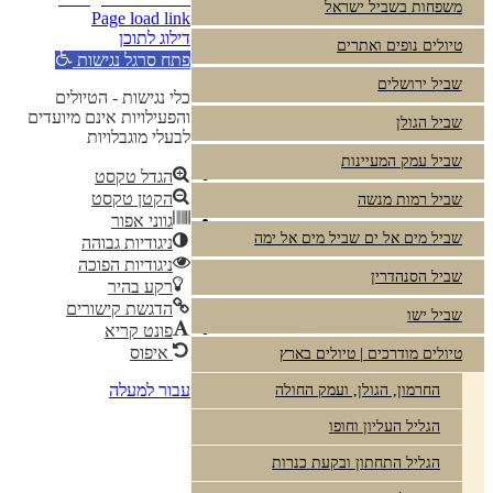
משפחות בשביל ישראל
Page load link
דילוג לתוכן
טיולים נופים ואתרים
פתח סרגל נגישות
שביל ירושלים
כלי נגישות - הטיולים
והפעילויות אינם מיועדים
שביל הגולן
לבעלי מוגבלויות
שביל עמק המעיינות
הגדל טקסט
הקטן טקסט
שביל רמות מנשה
גווני אפור
שביל מים אל ים שביל מים אל ימה
ניגודיות גבוהה
ניגודיות הפוכה
שביל הסנהדרין
רקע בהיר
הדגשת קישורים
שביל ישו
פונט קריא
איפוס
טיולים מודרכים | טיולים בארץ
עבור למעלה
החרמון, הגולן, ועמק החולה
הגליל העליון וחופו
הגליל התחתון ובקעת כנרות