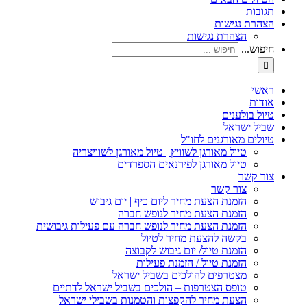
תגובות
הצהרת נגישות
הצהרת נגישות
חיפוש...
ראשי
אודות
טיול בולענים
שביל ישראל
טיולים מאורגנים לחו"ל
טיול מאורגן לשוויץ | טיול מאורגן לשוויצריה
טיול מאורגן לפירנאים הספרדים
צור קשר
צור קשר
הזמנת הצעת מחיר ליום כיף | יום גיבוש
הזמנת הצעת מחיר לנופש חברה
הזמנת הצעת מחיר לנופש חברה עם פעילות גיבושית
בקשה להצעת מחיר לטיול
הזמנת טיול/ יום גיבוש לקבוצה
הזמנת טיול / הזמנת פעילות
מצטרפים להולכים בשביל ישראל
טופס הצטרפות – הולכים בשביל ישראל לדתיים
הצעת מחיר להקפצות והטמנות בשבילי ישראל