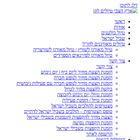
דלג לתוכן
ראשי
אודות
טיול בולענים
שביל ישראל
טיולים מאורגנים לחו"ל
טיול מאורגן לשוויץ | טיול מאורגן לשוויצריה
טיול מאורגן לפירנאים הספרדים
צור קשר
צור קשר
הזמנת הצעת מחיר ליום כיף | יום גיבוש
הזמנת הצעת מחיר לנופש חברה
הזמנת הצעת מחיר לנופש חברה עם פעילות גיבושית
בקשה להצעת מחיר לטיול
הזמנת טיול/ יום גיבוש לקבוצה
הזמנת טיול / הזמנת פעילות
מצטרפים להולכים בשביל ישראל
טופס הצטרפות – הולכים בשביל ישראל לדתיים
הצעת מחיר להקפצות והטמנות בשבילי ישראל
הזמנת הקפצה/ נסיעה
הזמנת הקפצות בשבילי ישראל
הרשמה לאתר
הטיולים הבאים