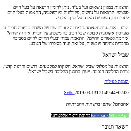
הרצאות במגוון נושאים ועל בע"ח. ניתן להזמין הרצאה על בעל חיים
ספציפי. הרצאות על נחשים, פיזיולוגיה ומורפולוגיה, התאמות בעלי חיים
לסביבתם, השפעות הארס על הגוף המוכש.
טבע – ארץ-עיר-חי-צומח-דומם זה לא רק שם של משחק טריוויה חביב. זו
מערכת אקולוגית סבוכה שכל רכיב בה משפיע על חבריו. איך זה קורה?
איך מתאפשרים החיים? התאמת צמחי ובעלי החיים לחיים בסביבה
מדברית צחיחה ויובשנית, על זאת ועוד בסיפורו של הטבע.
שביל ישראל
הרצאות על מסלולי שביל ישראל, חלוקתו למקטעים, דגשים ודרגות קושי,
צורת ההליכה הנכונה. ייעוץ בתכנון ההליכה בשביל ישראל.
הזמנת פעילות
Svika
2019-03-13T21:49:44+02:00
אהבתם? שתפו ברשתות החברתיות
WhatsApp
Facebook
כתובת דואר אלקטרוני
השאר תגובה