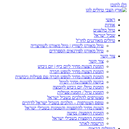
דלג לתוכן
ראשי
אודות
טיול בולענים
שביל ישראל
טיולים מאורגנים לחו"ל
טיול מאורגן לשוויץ | טיול מאורגן לשוויצריה
טיול מאורגן לפירנאים הספרדים
צור קשר
צור קשר
הזמנת הצעת מחיר ליום כיף | יום גיבוש
הזמנת הצעת מחיר לנופש חברה
הזמנת הצעת מחיר לנופש חברה עם פעילות גיבושית
בקשה להצעת מחיר לטיול
הזמנת טיול/ יום גיבוש לקבוצה
הזמנת טיול / הזמנת פעילות
מצטרפים להולכים בשביל ישראל
טופס הצטרפות – הולכים בשביל ישראל לדתיים
הצעת מחיר להקפצות והטמנות בשבילי ישראל
הזמנת הקפצה/ נסיעה
הזמנת הקפצות בשבילי ישראל
הרשמה לאתר
הטיולים הבאים