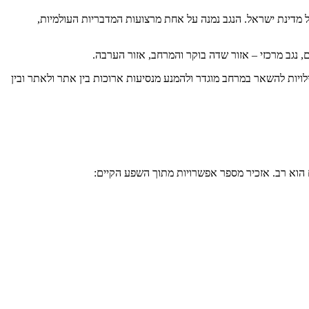
ים בנגב והאזור. ראשית נדרש להגדיר באיזה אזור בנגב מעוניינים לקיים את יום הגיבוש. הנגב המכסה כ-60% משטחה של מדינת ישראל. הנגב נמנה על אחת מרצועות המדבריות העולמיות,
ם, נגב מרכזי – אזור שדה בוקר והמרחב, אזור הערבה.
לויות להשאר במרחב מוגדר ולהמנע מנסיעות ארוכות בין אתר ולאתר ובין
הוא רב. אזכיר מספר אפשרויות מתוך השפע הקיים: