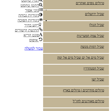
הגדל טקסט
טיולים נופים ואתרים
הקטן טקסט
גווני אפור
שביל ירושלים
ניגודיות גבוהה
ניגודיות הפוכה
שביל הגולן
רקע בהיר
הדגשת קישורים
פונט קריא
שביל עמק המעיינות
איפוס
שביל רמות מנשה
עבור למעלה
שביל מים אל ים שביל מים אל ימה
שביל הסנהדרין
שביל ישו
טיולים מודרכים | טיולים בארץ
טיולים מאורגנים לחו"ל