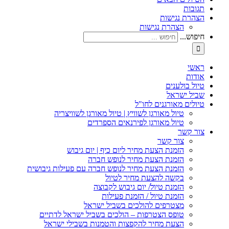
תגובות
הצהרת נגישות
הצהרת נגישות
חיפוש...
ראשי
אודות
טיול בולענים
שביל ישראל
טיולים מאורגנים לחו"ל
טיול מאורגן לשוויץ | טיול מאורגן לשוויצריה
טיול מאורגן לפירנאים הספרדים
צור קשר
צור קשר
הזמנת הצעת מחיר ליום כיף | יום גיבוש
הזמנת הצעת מחיר לנופש חברה
הזמנת הצעת מחיר לנופש חברה עם פעילות גיבושית
בקשה להצעת מחיר לטיול
הזמנת טיול/ יום גיבוש לקבוצה
הזמנת טיול / הזמנת פעילות
מצטרפים להולכים בשביל ישראל
טופס הצטרפות – הולכים בשביל ישראל לדתיים
הצעת מחיר להקפצות והטמנות בשבילי ישראל