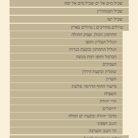
שביל מים אל ים שביל מים אל ימה
שביל הסנהדרין
שביל ישו
טיולים מודרכים | טיולים בארץ
החרמון, הגולן, ועמק החולה
הגליל העליון וחופו
הגליל התחתון ובקעת כנרות
הכרמל וחופו רמת מנשה
העמקים
שומרון ובקעת הירדן
השרון
מישור החוף הדרומי, פלשת
השפלה
הרי יהודה
ירושלים
מדבר יהודה ובקעת ים המלח
הנגב הצפוני
הר הנגב והערבה