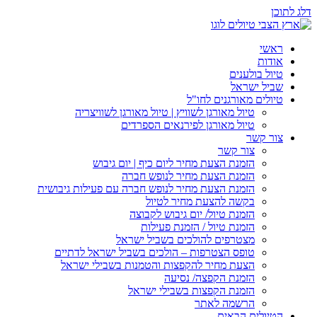
דלג לתוכן
ראשי
אודות
טיול בולענים
שביל ישראל
טיולים מאורגנים לחו"ל
טיול מאורגן לשוויץ | טיול מאורגן לשוויצריה
טיול מאורגן לפירנאים הספרדים
צור קשר
צור קשר
הזמנת הצעת מחיר ליום כיף | יום גיבוש
הזמנת הצעת מחיר לנופש חברה
הזמנת הצעת מחיר לנופש חברה עם פעילות גיבושית
בקשה להצעת מחיר לטיול
הזמנת טיול/ יום גיבוש לקבוצה
הזמנת טיול / הזמנת פעילות
מצטרפים להולכים בשביל ישראל
טופס הצטרפות – הולכים בשביל ישראל לדתיים
הצעת מחיר להקפצות והטמנות בשבילי ישראל
הזמנת הקפצה/ נסיעה
הזמנת הקפצות בשבילי ישראל
הרשמה לאתר
הטיולים הבאים