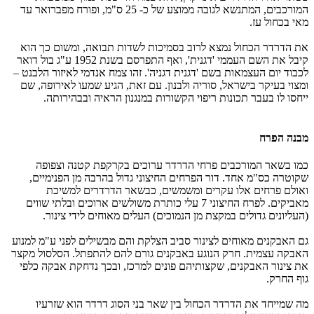
המורכבים, המתנשא לגובה ממוצע של כ- 25 ס"מ, ופורח מפברואר עד
מאי בכחול עז.
את הדרדר הכחול נמצא לרוב בסמיכות לשדות תבואה, ומשום כך הוא
קיבל את השם העממי 'דגנית', ואף התפרסם בשנת 1952 ע"ג בול דואר
לכבוד יום העצמאות בשם 'דגנית דגניה'. זהו צמח אנדמי לאיזור הלבנט –
ומצוי בעיקר בישראל, סוריה ולבנון. עם זאת, הגיע שמעו לאירופה, שם
ייחסו לו בעבר תכונות ריפוי הקשורות במנגנון הראיה ובבהירותה.
מבנה הפרח
כמו בשאר המורכבים פרחי הדרדר ערוכים בקרקפת קטנה וצפופה
שקוטרה כס"מ אחד. דור הפרחים החיצוני גדול בהרבה מן הפנימיים,
ואולם פרחים אלו עקרים ומשמשים, כבשאר הדרדרים למשיכת
מאביקים. לפרח החיצוני 7 עלי כותרת משולשים ארוכים ובלתי שווים
(העליונים גדולים במקצת מן הנמוכים) העלים מאוחים לידי צינור.
גם האבקנים מאוחים לצינור סביב הצלקת והם מבשילים לפני ע"מ למנוע
האבקה עצמית. חרק הנוגע באבקנים גורם להם להתפתל. הסלסול מקצר
את צינור האבקנים, שקצותיהם פונים למרכז, ובכך נדחקת אבקה כלפי
גוף החרק.
מה שמייחד את הדרדר הכחול בין שאר בני הסוג דרדר הוא שזרעיו