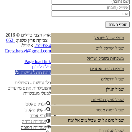
ארץ הצבי טיולים © 2016
טיולי שביל ישראל
– צביקה פרץ טלפון:
052-
2559584
אימייל:
שביל ישראל לייט
Eretz.hatzvi@gmail.com
Instagram
YouTube
משפחות בשביל ישראל
Page load link
דילוג לתוכן
טיולים נופים ואתרים
פתח סרגל נגישות
שביל ירושלים
כלי נגישות - הטיולים
והפעילויות אינם מיועדים
שביל הגולן
לבעלי מוגבלויות
שביל עמק המעיינות
הגדל טקסט
הקטן טקסט
שביל רמות מנשה
גווני אפור
שביל מים אל ים שביל מים אל ימה
ניגודיות גבוהה
ניגודיות הפוכה
שביל הסנהדרין