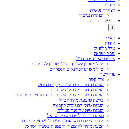
תגובות
הצהרת נגישות
הצהרת נגישות
חיפוש...
ראשי
אודות
טיול בולענים
שביל ישראל
טיולים מאורגנים לחו"ל
טיול מאורגן לשוויץ | טיול מאורגן לשוויצריה
טיול מאורגן לפירנאים הספרדים
צור קשר
צור קשר
הזמנת הצעת מחיר ליום כיף | יום גיבוש
הזמנת הצעת מחיר לנופש חברה
הזמנת הצעת מחיר לנופש חברה עם פעילות גיבושית
בקשה להצעת מחיר לטיול
הזמנת טיול/ יום גיבוש לקבוצה
הזמנת טיול / הזמנת פעילות
מצטרפים להולכים בשביל ישראל
טופס הצטרפות – הולכים בשביל ישראל לדתיים
הצעת מחיר להקפצות והטמנות בשבילי ישראל