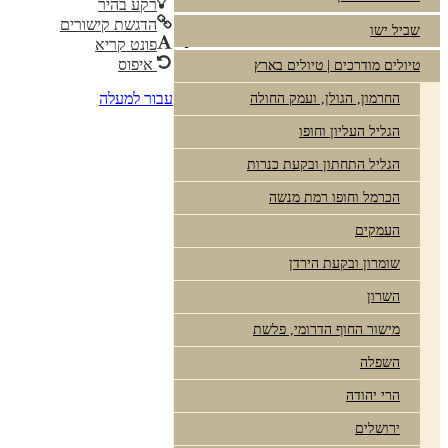
רקע בהיר
הדגשת קישורים
שביל ישו
פונט קריא
איפוס
טיולים מודרכים | טיולים בארץ
עבור למעלה
החרמון, הגולן, ועמק החולה
הגליל העליון וחופו
הגליל התחתון ובקעת כנרות
הכרמל וחופו רמת מנשה
העמקים
שומרון ובקעת הירדן
השרון
מישור החוף הדרומי, פלשת
השפלה
הרי יהודה
ירושלים