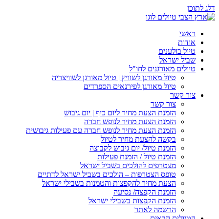
דלג לתוכן
ראשי
אודות
טיול בולענים
שביל ישראל
טיולים מאורגנים לחו"ל
טיול מאורגן לשוויץ | טיול מאורגן לשוויצריה
טיול מאורגן לפירנאים הספרדים
צור קשר
צור קשר
הזמנת הצעת מחיר ליום כיף | יום גיבוש
הזמנת הצעת מחיר לנופש חברה
הזמנת הצעת מחיר לנופש חברה עם פעילות גיבושית
בקשה להצעת מחיר לטיול
הזמנת טיול/ יום גיבוש לקבוצה
הזמנת טיול / הזמנת פעילות
מצטרפים להולכים בשביל ישראל
טופס הצטרפות – הולכים בשביל ישראל לדתיים
הצעת מחיר להקפצות והטמנות בשבילי ישראל
הזמנת הקפצה/ נסיעה
הזמנת הקפצות בשבילי ישראל
הרשמה לאתר
הטיולים הבאים