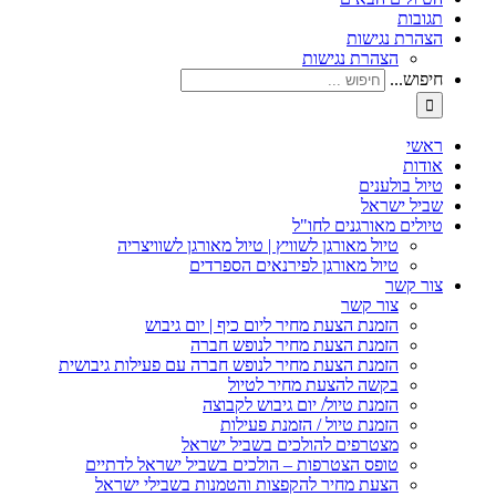
תגובות
הצהרת נגישות
הצהרת נגישות
חיפוש...
ראשי
אודות
טיול בולענים
שביל ישראל
טיולים מאורגנים לחו"ל
טיול מאורגן לשוויץ | טיול מאורגן לשוויצריה
טיול מאורגן לפירנאים הספרדים
צור קשר
צור קשר
הזמנת הצעת מחיר ליום כיף | יום גיבוש
הזמנת הצעת מחיר לנופש חברה
הזמנת הצעת מחיר לנופש חברה עם פעילות גיבושית
בקשה להצעת מחיר לטיול
הזמנת טיול/ יום גיבוש לקבוצה
הזמנת טיול / הזמנת פעילות
מצטרפים להולכים בשביל ישראל
טופס הצטרפות – הולכים בשביל ישראל לדתיים
הצעת מחיר להקפצות והטמנות בשבילי ישראל