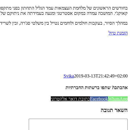
בחודשים הראשונים של מלחמת העצמאות עמד הגליל התחתון בפני מתקפות ח
קאוקג'י. המושבה עמדה במקום אסטרטגי ומנעה בעמידתה את ניתוקם של הג
במהלך הסיור, בעקבות חולמים ולוחמים נטייל בין משלטי סג'רה, ובין לשרי
הזמנת טיול
Svika
2019-03-13T21:42:49+02:00
אהבתם? שתפו ברשתות החברתיות
WhatsApp
Facebook
כתובת דואר אלקטרוני
השאר תגובה