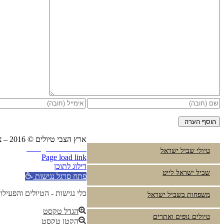
ארץ הצבי טיולים © 2016 – צביקה פרץ טלפון:
Instagram
YouTube
טיולי שביל ישראל
Page load link
דילוג לתוכן
שביל ישראל לייט
פתח סרגל נגישות
כלי נגישות - הטיולים והפעילו
משפחות בשביל ישראל
הגדל טקסט
טיולים נופים ואתרים
הקטן טקסט