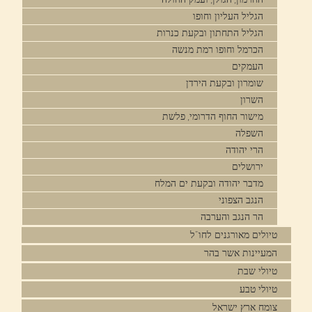
הגליל העליון וחופו
הגליל התחתון ובקעת כנרות
הכרמל וחופו רמת מנשה
העמקים
שומרון ובקעת הירדן
השרון
מישור החוף הדרומי, פלשת
השפלה
הרי יהודה
ירושלים
מדבר יהודה ובקעת ים המלח
הנגב הצפוני
הר הנגב והערבה
טיולים מאורגנים לחו"ל
המעיינות אשר בהר
טיולי שבת
טיולי טבע
צומח ארץ ישראל