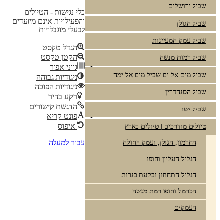
שביל ירושלים
כלי נגישות - הטיולים
והפעילויות אינם מיועדים
שביל הגולן
לבעלי מוגבלויות
שביל עמק המעיינות
הגדל טקסט
הקטן טקסט
שביל רמות מנשה
גווני אפור
שביל מים אל ים שביל מים אל ימה
ניגודיות גבוהה
ניגודיות הפוכה
שביל הסנהדרין
רקע בהיר
הדגשת קישורים
שביל ישו
פונט קריא
איפוס
טיולים מודרכים | טיולים בארץ
עבור למעלה
החרמון, הגולן, ועמק החולה
הגליל העליון וחופו
הגליל התחתון ובקעת כנרות
הכרמל וחופו רמת מנשה
העמקים