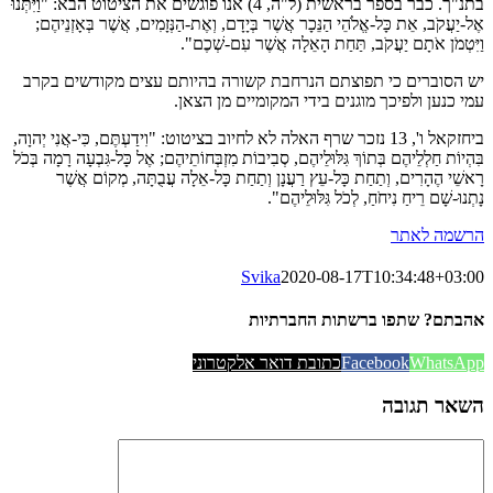
בתנ"ך. כבר בספר בראשית (ל"ה, 4) אנו פוגשים את הציטוט הבא: "וַיִּתְּנוּ
אֶל-יַעֲקֹב, אֵת כָּל-אֱלֹהֵי הַנֵּכָר אֲשֶׁר בְּיָדָם, וְאֶת-הַנְּזָמִים, אֲשֶׁר בְּאָזְנֵיהֶם;
וַיִּטְמֹן אֹתָם יַעֲקֹב, תַּחַת הָאֵלָה אֲשֶׁר עִם-שְׁכֶם".
יש הסוברים כי תפוצתם הנרחבת קשורה בהיותם עצים מקודשים בקרב
עמי כנען ולפיכך מוגנים בידי המקומיים מן הצאן.
ביחזקאל ו', 13 נזכר שרף האלה לא לחיוב בציטוט: "וִידַעְתֶּם, כִּי-אֲנִי יְהוָה,
בִּהְיוֹת חַלְלֵיהֶם בְּתוֹךְ גִּלּוּלֵיהֶם, סְבִיבוֹת מִזְבְּחוֹתֵיהֶם; אֶל כָּל-גִּבְעָה רָמָה בְּכֹל
רָאשֵׁי הֶהָרִים, וְתַחַת כָּל-עֵץ רַעֲנָן וְתַחַת כָּל-אֵלָה עֲבֻתָּה, מְקוֹם אֲשֶׁר
נָתְנוּ-שָׁם רֵיחַ נִיחֹחַ, לְכֹל גִּלּוּלֵיהֶם".
הרשמה לאתר
Svika
2020-08-17T10:34:48+03:00
אהבתם? שתפו ברשתות החברתיות
WhatsApp
Facebook
כתובת דואר אלקטרוני
השאר תגובה