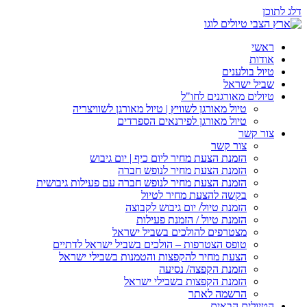
דלג לתוכן
ראשי
אודות
טיול בולענים
שביל ישראל
טיולים מאורגנים לחו"ל
טיול מאורגן לשוויץ | טיול מאורגן לשוויצריה
טיול מאורגן לפירנאים הספרדים
צור קשר
צור קשר
הזמנת הצעת מחיר ליום כיף | יום גיבוש
הזמנת הצעת מחיר לנופש חברה
הזמנת הצעת מחיר לנופש חברה עם פעילות גיבושית
בקשה להצעת מחיר לטיול
הזמנת טיול/ יום גיבוש לקבוצה
הזמנת טיול / הזמנת פעילות
מצטרפים להולכים בשביל ישראל
טופס הצטרפות – הולכים בשביל ישראל לדתיים
הצעת מחיר להקפצות והטמנות בשבילי ישראל
הזמנת הקפצה/ נסיעה
הזמנת הקפצות בשבילי ישראל
הרשמה לאתר
הטיולים הבאים