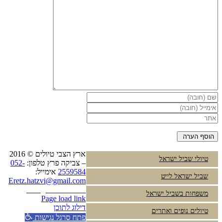
ארץ הצבי טיולים © 2016
טיולי שביל ישראל
– צביקה פרץ טלפון:
052-
2559584
אימייל:
שביל ישראל לייט
Eretz.hatzvi@gmail.com
Instagram
YouTube
משפחות בשביל ישראל
Page load link
דילוג לתוכן
טיולים נופים ואתרים
פתח סרגל נגישות