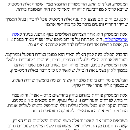
המסטיק. ופליניוס הזקן, ההיסטוריון הרומאי מציין ששרף אלת המסטיק
שיובא לרומא מפרובינציות יהודה ומאדומיאה היה המשובח ביותר.
ואכן, גם היום אם נפצע את ענף אלת המסטיק נוכל להבחין בנוזל הסמיך.
שריחו החריף והנעים מוכר כל כך מחורשי ארצנו.
אלת המסטיק היא אחד הצמחים השליטים בנוף ארצנו, בניגוד ל
אלה
ארצישראלית
, היא מפתחת על פי רוב מופע שיחי צפוף מאוד בגובה 1-2
מ', אולם פרטים אחדים יכולים להתנשא לגובה 3 ואף 4 מ'.
ההבדל הבולט בינה לבין האלה הא"י הוא כמובן בצורת העלעל ובמרקמו.
בעוד שלאחותה הא"י עלעלים בהירים, רכים, פחוסים ומחודדים. עלעלי
אלת המסטיק קטנים, תמימי צורה, הם בשרניים, ואם נשבור אותם
בסמוך לאוזן נשמע את ה'טיק', שיאשר לנו כי מדובר באלת המס-טיק.
העלעלים סדורים בזוגות מלבד הקיצוני הצומח בהמשך שדרת העלה,
שבסמוך אליה נותרו שרידי טרף.
אלת המסטיק פורחת באדום בוהק בחודשים מרס – אפר', והיא צמח
דו-ביתי. לפרחים הזערורים 2-3 עלי עטיף, והם נושאים כ-4 אבקנים.
הפרח הנקבי הוא בעל שחלה עילית ועלי המתפצל בקצהו לשלוש אונות.
הפרחים רוויי אבקה ומותאמים להאבקה באמצעות הרוח.
כשבאים לבחון את האלון והאלה כשני המינים השליטים בנוף הארץ,
קשה להתעלם מן התחילית 'אל' המשותפת לשני המינים שנזכרים לרוב