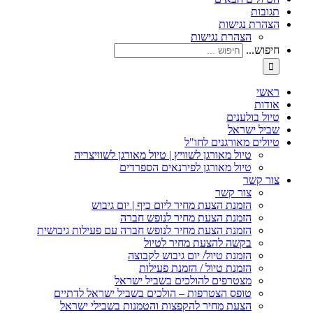
תגובות
הצהרת נגישות
הצהרת נגישות
חיפוש...
ראשי
אודות
טיול בולענים
שביל ישראל
טיולים מאורגנים לחו"ל
טיול מאורגן לשוויץ | טיול מאורגן לשוויצריה
טיול מאורגן לפירנאים הספרדים
צור קשר
צור קשר
הזמנת הצעת מחיר ליום כיף | יום גיבוש
הזמנת הצעת מחיר לנופש חברה
הזמנת הצעת מחיר לנופש חברה עם פעילות גיבושית
בקשה להצעת מחיר לטיול
הזמנת טיול/ יום גיבוש לקבוצה
הזמנת טיול / הזמנת פעילות
מצטרפים להולכים בשביל ישראל
טופס הצטרפות – הולכים בשביל ישראל לדתיים
הצעת מחיר להקפצות והטמנות בשבילי ישראל