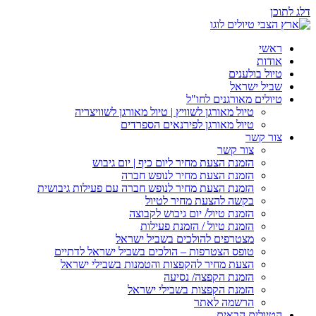
דלג לתוכן
ראשי
אודות
טיול בולענים
שביל ישראל
טיולים מאורגנים לחו"ל
טיול מאורגן לשוויץ | טיול מאורגן לשוויצריה
טיול מאורגן לפירנאים הספרדים
צור קשר
צור קשר
הזמנת הצעת מחיר ליום כיף | יום גיבוש
הזמנת הצעת מחיר לנופש חברה
הזמנת הצעת מחיר לנופש חברה עם פעילות גיבושית
בקשה להצעת מחיר לטיול
הזמנת טיול/ יום גיבוש לקבוצה
הזמנת טיול / הזמנת פעילות
מצטרפים להולכים בשביל ישראל
טופס הצטרפות – הולכים בשביל ישראל לדתיים
הצעת מחיר להקפצות והטמנות בשבילי ישראל
הזמנת הקפצה/ נסיעה
הזמנת הקפצות בשבילי ישראל
הרשמה לאתר
הטיולים הבאים