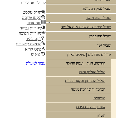
לבעלי מוגבלויות
שביל עמק המעיינות
הגדל טקסט
הקטן טקסט
שביל רמות מנשה
גווני אפור
שביל מים אל ים שביל מים אל ימה
ניגודיות גבוהה
ניגודיות הפוכה
שביל הסנהדרין
רקע בהיר
הדגשת קישורים
שביל ישו
פונט קריא
איפוס
טיולים מודרכים | טיולים בארץ
עבור למעלה
החרמון, הגולן, ועמק החולה
הגליל העליון וחופו
הגליל התחתון ובקעת כנרות
הכרמל וחופו רמת מנשה
העמקים
שומרון ובקעת הירדן
השרון