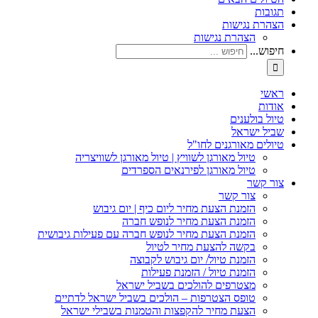
תגובות
הצהרת נגישות
הצהרת נגישות
חיפוש...
ראשי
אודות
טיול בולענים
שביל ישראל
טיולים מאורגנים לחו"ל
טיול מאורגן לשוויץ | טיול מאורגן לשוויצריה
טיול מאורגן לפירנאים הספרדים
צור קשר
צור קשר
הזמנת הצעת מחיר ליום כיף | יום גיבוש
הזמנת הצעת מחיר לנופש חברה
הזמנת הצעת מחיר לנופש חברה עם פעילות גיבושית
בקשה להצעת מחיר לטיול
הזמנת טיול/ יום גיבוש לקבוצה
הזמנת טיול / הזמנת פעילות
מצטרפים להולכים בשביל ישראל
טופס הצטרפות – הולכים בשביל ישראל לדתיים
הצעת מחיר להקפצות והטמנות בשבילי ישראל