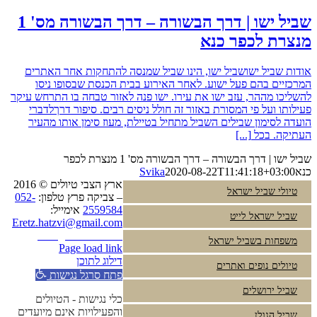
שביל ישו | דרך הבשורה – דרך הבשורה מס' 1
מנצרת לכפר כנא
אודות שביל ישושביל ישו, הינו שביל שמנסה להתחקות אחר האתרים
המרכזיים בהם פעל ישוע. לאחר האירוע בבית הכנסת שבסופו ניסו
להשליכו מההר, עזב ישו את עירו. ישו פנה לאזור טבחה בו התרחש עיקר
פעילותו ועל פי המסורת באזור זה חולל ניסים רבים. סיפור דרךלדברי
הועדה לסימון שבילים השביל מתחיל בטיילת, מעוז סימן אותו מהעיר
העתיקה. בכל
[...]
שביל ישו | דרך הבשורה – דרך הבשורה מס' 1 מנצרת לכפר
כנא
2020-08-22T11:41:18+03:00
Svika
ארץ הצבי טיולים © 2016
טיולי שביל ישראל
– צביקה פרץ טלפון:
052-
2559584
אימייל:
שביל ישראל לייט
Eretz.hatzvi@gmail.com
Instagram
YouTube
משפחות בשביל ישראל
Page load link
דילוג לתוכן
טיולים נופים ואתרים
פתח סרגל נגישות
שביל ירושלים
כלי נגישות - הטיולים
והפעילויות אינם מיועדים
שביל הגולן