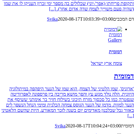
ותקופת פריחתו (אפר'-יוני) שכלולים בה מספר ימי זכרון העניקו לו את שמו
(שהיה פעם משוייך לצמח שדה אדום אחר).
[...]
דם המכבים
2020-08-17T10:03:39+03:00
Svika
דמומית
Gallery
דמומית
צומח ארץ ישראל
דמומית
'אדוניס', שמו הלטיני של הצמח, הוא שמו של הנער היפהפה במיתולוגיה
היוונית. הלה נולד מגזע עץ והפך מושא מריבה בין פרספונה לאפרודיטה
שנפטרה כמו כל סכסוך מזרח תיכוני בשילוח חזיר בר אימתני ששיסף את
הנער למוות. מדמו של הנער הגוסס צמחה הכלנית ומימי הנחל הנשפך לים
באזור גבל שבלבנון מאדימים יום בשנה לזכר המאורע. היות שהשם הלאטיני
[...]
דמומית
2020-08-17T10:04:24+03:00
Svika