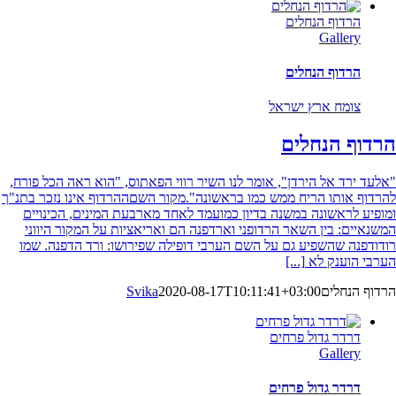
הרדוף הנחלים
Gallery
הרדוף הנחלים
צומח ארץ ישראל
הרדוף הנחלים
"אלעד ירד אל הירדן", אומר לנו השיר רווי הפאתוס, "הוא ראה הכל פורח,
להרדוף אותו הריח ממש כמו בראשונה".מקור השםההרדוף אינו נזכר בתנ"ך
ומופיע לראשונה במשנה בדיון כמועמד לאחד מארבעת המינים, הכינויים
המשנאיים: בין השאר הרדופני וארדפנה הם ואריאציות על המקור היווני
רודודפנה שהשפיע גם על השם הערבי דופילה שפירושו: ורד הדפנה. שמו
הערבי הוענק לא
[...]
הרדוף הנחלים
2020-08-17T10:11:41+03:00
Svika
דרדר גדול פרחים
Gallery
דרדר גדול פרחים