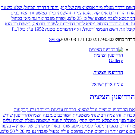
השם דרדר מעלה מיד אסוציאציה של קוץ, והנה הדרדר הכחול, שלא כשאר
אחיו הדרדרים אינו קוץ, אלא צמח חד-שנתי נמוך ממשפחת המורכבים,
המתנשא לגובה ממוצע של כ- 25 ס"מ, ופורח מפברואר עד מאי בכחול
עז. את הדרדר הכחול נמצא לרוב בסמיכות לשדות תבואה, ומשום כך הוא
קיבל את השם העממי 'דגנית', ואף התפרסם בשנת 1952 ע"ג בול
[...]
דרדר כחול
2020-08-17T10:02:17+03:00
Svika
הרדופנין הציצית
Gallery
הרדופנין הציצית
צומח ארץ ישראל
הרדופנין הציצית
את הרדופנין הציצית נוכל למצוא בבתות וגריגות במיוחד ע"ג קרקעות
כבדות. זהו צמח רב שנתי ממשפחת המורכבים.מבנה הצמחלהרדופנין שורש
אוגר מזון המתמלא בחדשי הקיץ. במהלך העונה הגשומה מעלה הצמח עלים
מחודדים במערך מעגלי לעלים מופע שונה באזורים שונים של הארץ – בצפון
הם צרים יותר וארוכים יותר. מתוכם עולה גבעול שגבהו נע בין 20 ל-50 ס"מ.