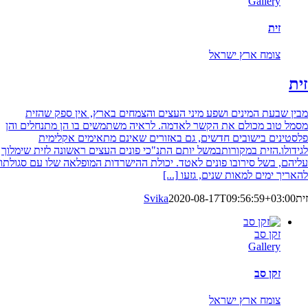
Gallery
זית
צומח ארץ ישראל
זית
מבין שבעת המינים ושפע מיני העצים והצמחים בארץ, אין ספק שהזית
מסמל טוב מכולם את הקשר לאדמה. לראיה משתמשים בו הן מתנחלים והן
פלסטינים בישובים חדשים, גם באזורים שאינם מתאימים אקלימית
לגידולו.הזית במקורותבמשל יותם התנ"כי פונים העצים ראשונה לזית שימלוך
עליהם, בשל סירובו פונים לאטד. יכולת ההישרדות המופלאה שלו עם סגולתו
להאריך ימים למאות שנים, גזעו
[...]
זית
2020-08-17T09:56:59+03:00
Svika
זקן סב
Gallery
זקן סב
צומח ארץ ישראל