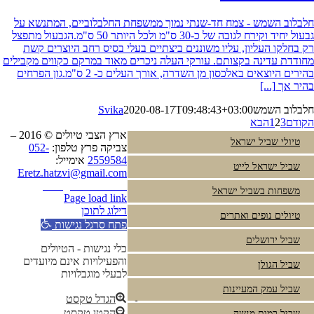
חלבלוב השמש - צמח חד-שנתי נמוך ממשפחת החלבלוביים, המתנשא על
גבעול יחיד וקירח לגובה של כ-30 ס"מ ולכל היותר 50 ס"מ.הגבעול מתפצל
רק בחלקו העליון, עליו משוננים ביצתיים בעלי בסיס רחב היוצרים קשת
מחודדת עדינה בקצותם. עורקי העלה ניכרים מאוד במרקם כקווים מקבילים
בהירים היוצאים באלכסון מן השדרה, אורך העלים כ- 2 ס"מ.גון הפרחים
בהיר אך
[...]
חלבלוב השמש
2020-08-17T09:48:43+03:00
Svika
הקודם
3
2
1
הבא
ארץ הצבי טיולים © 2016 –
טיולי שביל ישראל
צביקה פרץ טלפון:
052-
2559584
אימייל:
שביל ישראל לייט
Eretz.hatzvi@gmail.com
Instagram
YouTube
משפחות בשביל ישראל
Page load link
דילוג לתוכן
טיולים נופים ואתרים
פתח סרגל נגישות
שביל ירושלים
כלי נגישות - הטיולים
והפעילויות אינם מיועדים
שביל הגולן
לבעלי מוגבלויות
שביל עמק המעיינות
הגדל טקסט
הקטן טקסט
שביל רמות מנשה