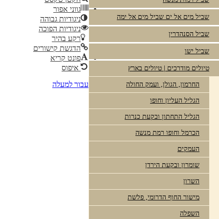
גווני אפור
שביל מים אל ים שביל מים אל ימה
ניגודיות גבוהה
ניגודיות הפוכה
שביל הסנהדרין
רקע בהיר
הדגשת קישורים
שביל ישו
פונט קריא
איפוס
טיולים מודרכים | טיולים בארץ
עבור למעלה
החרמון, הגולן, ועמק החולה
הגליל העליון וחופו
הגליל התחתון ובקעת כנרות
הכרמל וחופו רמת מנשה
העמקים
שומרון ובקעת הירדן
השרון
מישור החוף הדרומי, פלשת
השפלה