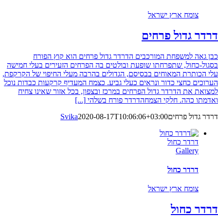
צומח ארץ ישראל
דרדר גדול פרחים
כבן גאה למשפחת המורכבים הדרדר גדול פרחים הוא קוץ הפורח
בסגול-כחול, שתפרחתו שופעת ובולטים בה הפרחים הזעירים בעלי חמישה
עלי הכותרת המאוחים בבסיסם, הגדולים בהרבה מעלי החיפוי של הקרקפת,
הערוכים כחצי כדור ונראים כעלי גביע. כצמח המעדיף קרקעות כבדות נוכל
למצואת את הדרדר גדול הפרחים במרכז ובצפון, בכל אזור שאינו צחיח
ואדמתו כהה. חלקי הצמחהדרדר פורח בשלהי
[...]
דרדר גדול פרחים
2020-08-17T10:06:06+03:00
Svika
דרדר כחול
Gallery
דרדר כחול
צומח ארץ ישראל
דרדר כחול