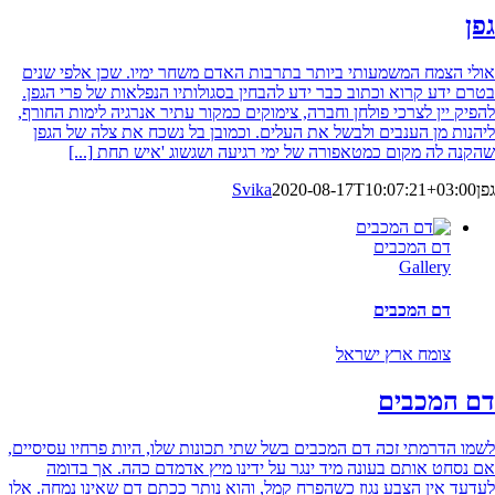
גפן
אולי הצמח המשמעותי ביותר בתרבות האדם משחר ימיו. שכן אלפי שנים
בטרם ידע קרוא וכתוב כבר ידע להבחין בסגולותיו הנפלאות של פרי הגפן.
להפיק יין לצרכי פולחן וחברה, צימוקים כמקור עתיר אנרגיה לימות החורף,
ליהנות מן הענבים ולבשל את העלים. וכמובן בל נשכח את צלה של הגפן
שהקנה לה מקום כמטאפורה של ימי רגיעה ושגשוג 'איש תחת
[...]
גפן
2020-08-17T10:07:21+03:00
Svika
דם המכבים
Gallery
דם המכבים
צומח ארץ ישראל
דם המכבים
לשמו הדרמתי זכה דם המכבים בשל שתי תכונות שלו, היות פרחיו עסיסיים,
אם נסחט אותם בעונה מיד ינגר על ידינו מיץ אדמדם כהה. אך בדומה
לעדעד אין הצבע נגוז כשהפרח קמל, והוא נותר ככתם דם שאינו נמחה. אלו