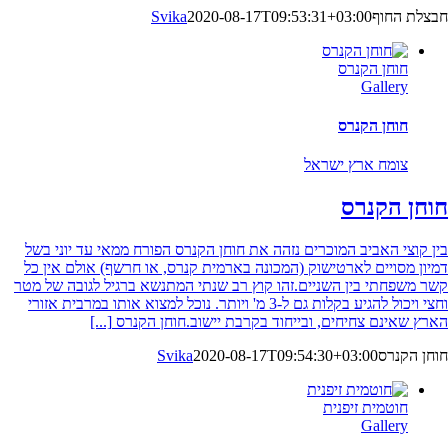
חבצלת החוף
2020-08-17T09:53:31+03:00
Svika
חוחן הקנרס
Gallery
חוחן הקנרס
צומח ארץ ישראל
חוחן הקנרס
בין קוצי האביב המוכרים נזהה את חוחן הקנרס הפורח ממאי עד יוני בשל
דמיון מסויים לארטישוק (המכונה בארמית קנרס, או חרשף) אולם אין כל
קשר משפחתי בין השניים.זהו קוץ רב שנתי המתנשא ברגיל לגובה של מטר
וחצי ויכול להגיע בקלות גם ל-3 מ' ויותר. נוכל למצוא אותו במרבית אזורי
הארץ שאינם צחיחים, ובייחוד בקרבת יישוב.חוחן הקנרס
[...]
חוחן הקנרס
2020-08-17T09:54:30+03:00
Svika
חוטמית זיפנית
Gallery