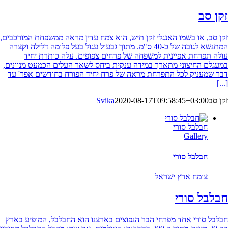
זקן סב
זקן סב, או בשמו האנגלי זקן תיש, הוא צמח עדין מראה ממשפחת המורכבים,
המתנשא לגובה של כ-40 ס"מ. מתוך גבעול עגול בעל פלומה דלילה וקצרה
עולה תפרחת אפיינית למשפחה של פרחים צפופים. עלה כותרת יחיד
במעגלם החיצוני מתארך במידה ענקית ביחס לשאר העלים הכמעט מנוונים,
דבר שמעניק לכל התפרחת מראה של פרח יחיד הפורח בחודשים אפר' עד
[...]
זקן סב
2020-08-17T09:58:45+03:00
Svika
חבלבל סורי
Gallery
חבלבל סורי
צומח ארץ ישראל
חבלבל סורי
חבלבל סורי אחד מפרחי הבר הנפוצים בארצנו הוא החבלבל, המופיע בארץ