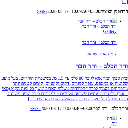
[...]
הרדופנין הציצית
2020-08-17T10:09:50+03:00
Svika
ורד הכלב – ורד הבר
Gallery
ורד הכלב – ורד הבר
צומח ארץ ישראל
ורד הכלב – ורד הבר
שיח סבוך המתנשא לגובה 80 ס"מ עד 1.5 מ'. ממשפחת הורדיים. בעל מופע
של שיח או כמטפס. ענפיו קמורים, דקים וקוצניים, קוצים קטנים יותר
מתפתחים בסמוך לפרחיו הפורחים משלהי האביב ומשך כל ימות הקיץ (מאי
– אוג').עלי הורד מנוצים לשבעה עלעלים בעלי צורת ביצה ושפה משוננת.
גודל העלעל הולך וקטן כלפי קצה העלה. הגם שהנו שיח
[...]
ורד הכלב – ורד הבר
2020-08-17T10:00:40+03:00
Svika
זית