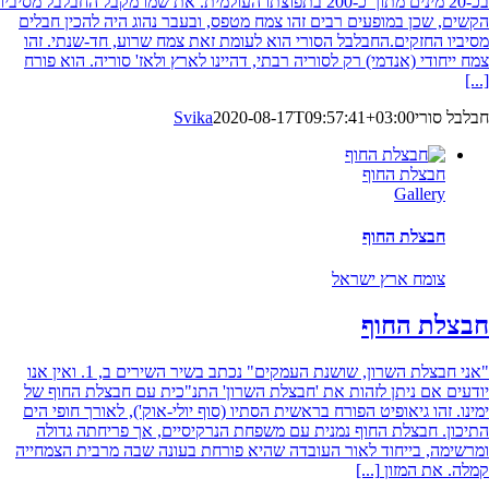
בכ-20 מינים מתוך כ-200 בתפוצתו העולמית. את שמו מקבל החבלבל מסיביו
הקשים, שכן במופעים רבים זהו צמח מטפס, ובעבר נהוג היה להכין חבלים
מסיביו החזקים.החבלבל הסורי הוא לעומת זאת צמח שרוע, חד-שנתי. זהו
צמח ייחודי (אנדמי) רק לסוריה רבתי, דהיינו לארץ ולאז' סוריה. הוא פורח
[...]
חבלבל סורי
2020-08-17T09:57:41+03:00
Svika
חבצלת החוף
Gallery
חבצלת החוף
צומח ארץ ישראל
חבצלת החוף
"אני חבצלת השרון, שושנת העמקים" נכתב בשיר השירים ב, 1. ואין אנו
יודעים אם ניתן לזהות את 'חבצלת השרון' התנ"כית עם חבצלת החוף של
ימינו. זהו גיאופיט הפורח בראשית הסתיו (סוף יולי-אוק'), לאורך חופי הים
התיכון. חבצלת החוף נמנית עם משפחת הנרקיסיים, אך פריחתה גדולה
ומרשימה, בייחוד לאור העובדה שהיא פורחת בעונה שבה מרבית הצמחייה
קמלה. את המזון
[...]