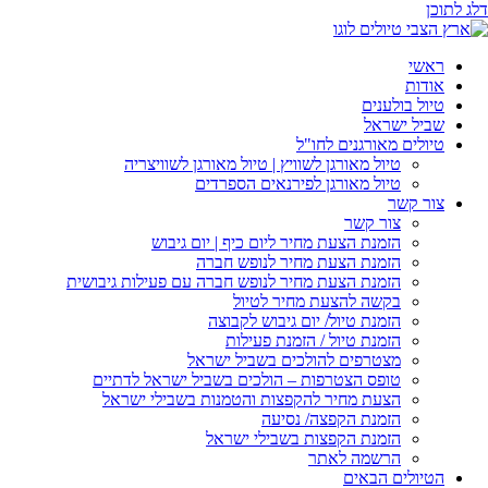
דלג לתוכן
ראשי
אודות
טיול בולענים
שביל ישראל
טיולים מאורגנים לחו"ל
טיול מאורגן לשוויץ | טיול מאורגן לשוויצריה
טיול מאורגן לפירנאים הספרדים
צור קשר
צור קשר
הזמנת הצעת מחיר ליום כיף | יום גיבוש
הזמנת הצעת מחיר לנופש חברה
הזמנת הצעת מחיר לנופש חברה עם פעילות גיבושית
בקשה להצעת מחיר לטיול
הזמנת טיול/ יום גיבוש לקבוצה
הזמנת טיול / הזמנת פעילות
מצטרפים להולכים בשביל ישראל
טופס הצטרפות – הולכים בשביל ישראל לדתיים
הצעת מחיר להקפצות והטמנות בשבילי ישראל
הזמנת הקפצה/ נסיעה
הזמנת הקפצות בשבילי ישראל
הרשמה לאתר
הטיולים הבאים