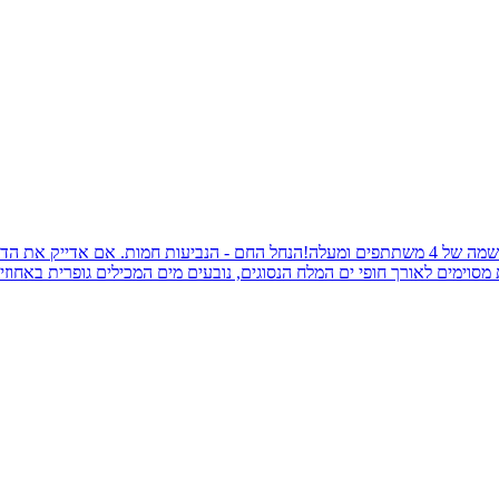
אודות הנחל החם - הנביעות החמות מחיר מבצע – 225 ש"ח למשתתף בהרשמה של 4 משתתפים ומעלה!הנחל
מסוימים לאורך חופי ים המלח הנסוגים, נובעים מים המכילים גופרית באחוז