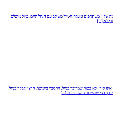
אודות חוף הפנינה - חוף הפניניםבחופשת הפסח בתאריכים: 27-03-2026 ו-05-04-2026עלות הטיול 250 ש"ח, מחיר מבצע – 225 ש"ח למשתתף בהרשמה של 4 משתתפים ומעלה!הטיול משולב עם הנחל החם, טיול מושלם
מר; לא
[...]
23-1, יום שישי ה-30-10-2026הנחל הסודי - הנהר הסודי הנחל מסתבר אינו סודי ולא בטוח שמדובר בנחל, ההסבר בהמשך. הרצון לבקר בנחל
ל כך כפי שהציבור חושב. הנחל
[...]