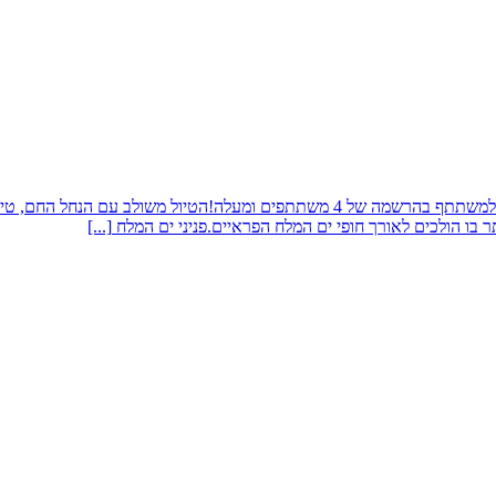
אודות טיול לפניני ים המלח עלות הטיול 250 ש"ח, מחיר מבצע – 225 ש"ח למשתתף בהרשמה 
ותר בו הולכים לאורך חופי ים המלח הפראיים.פניני ים המלח
[...]