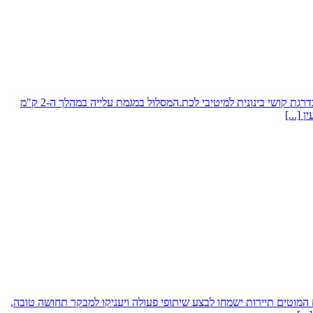
אודות מפל החלון - הקניון היבש - שבת ה- 25-11-2023מפל החלון - הקניון היבש הנו אחד המסלולים המרהיבים והלא מוכרים במדבר יהודה. זהו מסלול בדרגת קושי בינונית למיטיבי לכת.המסלול במגמת עלייה במהלך ה-2 ק"מ
ין
[...]
משוועת לתיירים והמצב הכלכלי אינו מזהיר.בעלי העסקים המוטים תיירות ישמחו לבצע שיתופי פעולה ויעניקו למבקר תחושה טובה,