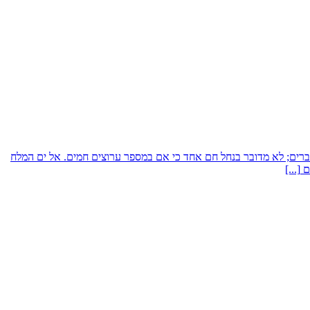
 החם - הנביעות חמות. אם אדייק את הדברים; לא מדובר בנחל חם אחד כי אם במספר ערוצים חמים. אל ים המלח
ים
[...]