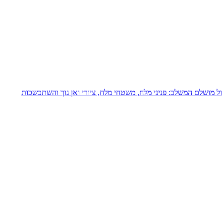
של 4 משתתפים ומעלה!הטיול משולב עם הנחל החם, טיול מושלם המשלב: פניני מלח, משטחי מלח, ציורי ואן גוך והשתכשכות