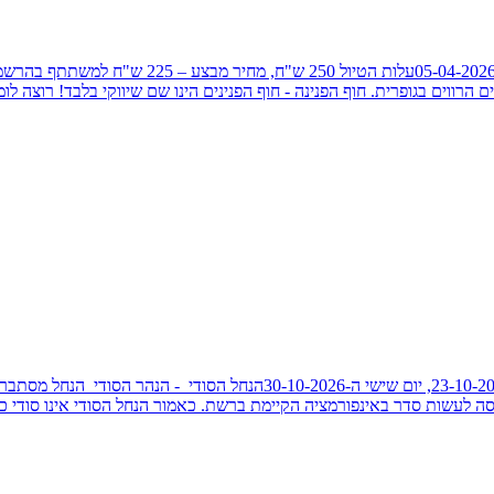
הרווים בגופרית. חוף הפנינה - חוף הפנינים הינו שם שיווקי בלבד! רוצה לו
אודות הנחל הסודי - הנהר הסודייום חמישי ה-15-10-2026, יום שישי ה- 0-2026
סה לעשות סדר באינפורמציה הקיימת ברשת. כאמור הנחל הסודי אינו סודי כ