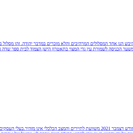
שער הכניסה לשמורת עין גדי המצוי בתאטרון הישן הצמוד לבית ספר שדה ע
אודות סיור ביריחו - טיול ליריחוסיור ביריחו - טיול ליריחו. העיר יריחו נכון לחודש דצמבר 2021 