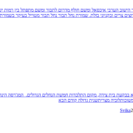
ר הישוב הערבי איכסאל ומשם חולף מדרום לתבור ומשם מתפתל בין רמות יש
ים צרים ובקניוני בזלת. שמורת נחל תבור נחל תבור מטוייל בעיקר בשמורת
 בבקעת בית צידה, מקום התלכדות חמשת הנחלים הגדולים. המג'רסה הינה 
שוכותלוביה מצריתשנית גדולה קודם הבא
Svika
2