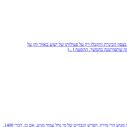
ר אתרים נוצריים (כנסיות) בצפון הכינרת ותקבלו רק על פעילותו של ישוע באזור והן על
נסיעה שתפורטנה בהמשך. ההסעה
[...]
אודות הטיול בנחל עמודהמרכזי שבנחלי הגליל המזרחי. הוא מתחיל ברמת דלתון ממערב לצפת ומסתיים בכינרת. בדרכו מנקז הנחל יובלים היורדים מזרחה מגוש הרי מירון. הפרש הגבהים של מי נחל עמוד מגיע, אם כן, לכדי 1400,