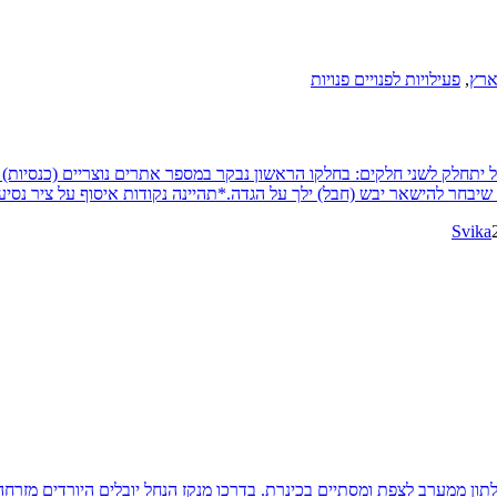
ארץ
,
פעילויות לפנויים פנויות
ו"פ לזאכי ולאתרים נוצריים בצפון הכינרת שבת ה-31-07-2021הטיול יתחלק לשני חלקים: בחלקו הראשון נבקר במספ
י שיבחר להישאר יבש (חבל) ילך על הגדה.*תהיינה נקודות איסוף על ציר 
Svika