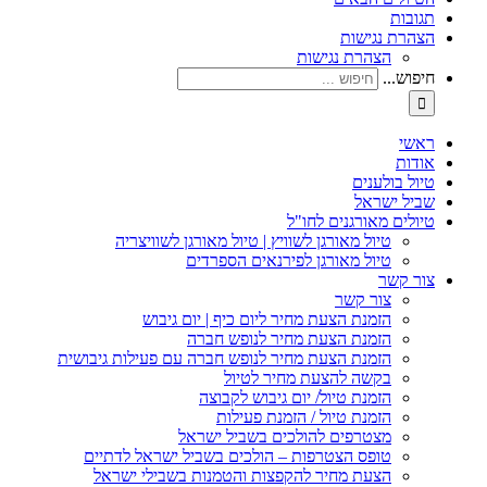
תגובות
הצהרת נגישות
הצהרת נגישות
חיפוש...
ראשי
אודות
טיול בולענים
שביל ישראל
טיולים מאורגנים לחו"ל
טיול מאורגן לשוויץ | טיול מאורגן לשוויצריה
טיול מאורגן לפירנאים הספרדים
צור קשר
צור קשר
הזמנת הצעת מחיר ליום כיף | יום גיבוש
הזמנת הצעת מחיר לנופש חברה
הזמנת הצעת מחיר לנופש חברה עם פעילות גיבושית
בקשה להצעת מחיר לטיול
הזמנת טיול/ יום גיבוש לקבוצה
הזמנת טיול / הזמנת פעילות
מצטרפים להולכים בשביל ישראל
טופס הצטרפות – הולכים בשביל ישראל לדתיים
הצעת מחיר להקפצות והטמנות בשבילי ישראל