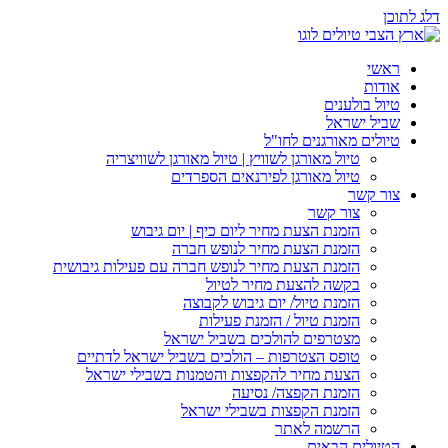
דלג לתוכן
ראשי
אודות
טיול בולענים
שביל ישראל
טיולים מאורגנים לחו"ל
טיול מאורגן לשוויץ | טיול מאורגן לשוויצריה
טיול מאורגן לפירנאים הספרדים
צור קשר
צור קשר
הזמנת הצעת מחיר ליום כיף | יום גיבוש
הזמנת הצעת מחיר לנופש חברה
הזמנת הצעת מחיר לנופש חברה עם פעילות גיבושית
בקשה להצעת מחיר לטיול
הזמנת טיול/ יום גיבוש לקבוצה
הזמנת טיול / הזמנת פעילות
מצטרפים להולכים בשביל ישראל
טופס הצטרפות – הולכים בשביל ישראל לדתיים
הצעת מחיר להקפצות והטמנות בשבילי ישראל
הזמנת הקפצה/ נסיעה
הזמנת הקפצות בשבילי ישראל
הרשמה לאתר
הטיולים הבאים