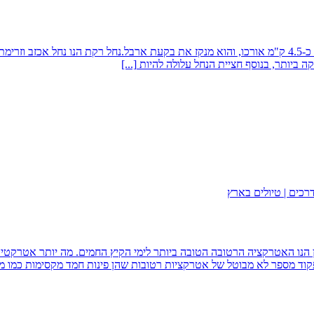
אודות עיינות רקת - נחל רקתעיינות רקת - נחל רקת. נחל רקת הנו נחל קצר כ-4.5 ק"מ אורכו, והוא מנקז א
ה ביותר, בנוסף חציית הנחל עלולה להיות
[...]
דרכים | טיולים בארץ
שישי ה-31-07 ויום שבת ה-01-08הטיול הרטוב בצפון הנו האטרקציה הרטובה הטובה ביותר לימי הקיץ
קוד מספר לא מבוטל של אטרקציות רטובות שהן פינות חמד מקסימות כמו מ