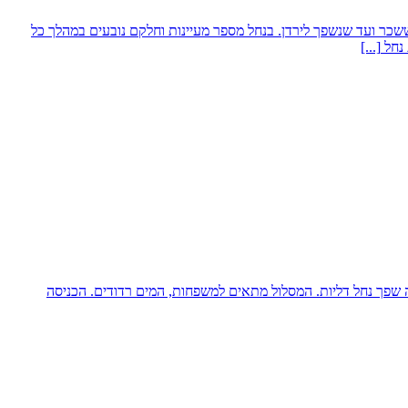
שכר ועד שנשפך לירדן. בנחל מספר מעיינות וחלקם נובעים במהלך כל
 נחל
[...]
שפך נחל דליות. המסלול מתאים למשפחות, המים רדודים. הכניסה