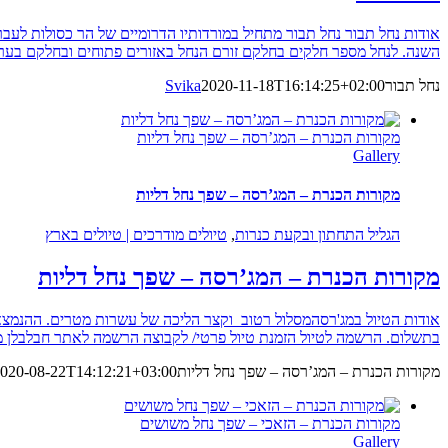
אודות נחל תבור נחל תבור מתחיל במורדותיו הדרומיים של הר כסולות לעב
השנה. לנחל מספר חלקים בחלקם זורם הנחל באזורים פתוחים ובחלקם בערוצ
נחל תבור
2020-11-18T16:14:25+02:00
Svika
מקורות הכנרת – המג’רסה – שפך נחל דליות
Gallery
מקורות הכנרת – המג’רסה – שפך נחל דליות
הגליל התחתון ובקעת כנרות
,
טיולים מודרכים | טיולים בארץ
מקורות הכנרת – המג’רסה – שפך נחל דליות
אודות הטיול במג'רסהמסלול רטוב וקצר הליכה של עשרות מטרים. ההנמצא
בתשלום. הרשמה לטיול הזמנת טיול פרטי/ לקבוצה הרשמה לאתר חבלבלן מ
מקורות הכנרת – המג’רסה – שפך נחל דליות
020-08-22T14:12:21+03:00
מקורות הכנרת – הזאכי – שפך נחל משושים
Gallery