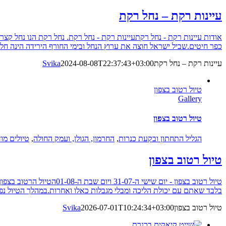
עיינות רקת – נחל רקת
כפר חיטים.שביל ישראל חוצה את ערוץ הנחל ובימי החורף הירידה הינה חלק
עיינות רקת – נחל רקת
2024-08-08T22:37:43+03:00
Svika
טיול רטוב בצפון
Gallery
טיול רטוב בצפון
הגליל התחתון ובקעת כנרות
,
החרמון, הגולן, ועמק החולה
,
טיולים מו
טיול רטוב בצפון
טיול רטוב בצפון - יום 
בלבד שאתם עם יכולת הליכה ומבלי מגבלות כאלו ואחרות.במהלך הטיול נפ
טיול רטוב בצפון
2026-07-01T10:24:34+03:00
Svika