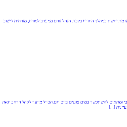
ת בקעת ארבל.נחל רקת הנו נחל אכזב וזרימתו מתרחשת במהלך החורף בלבד. הנחל זורם ממערב למזרח, מזרחית לישוב
 החמים. מה יותר אטרקטיבי ומתאים להשתכשך במים צוננים ביום חם.הטיול מיועד לקהל הרחב וזאת
עיינות
[...]