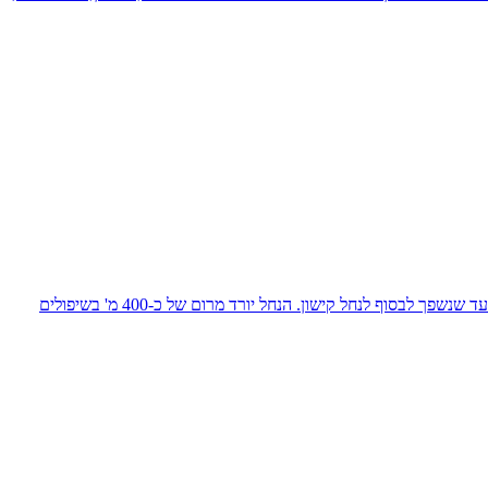
אודות הטיול בנחל ציפורינחל ציפורי אורכו כ-32 ק"מ המנקז את רכס הרי נצרת מערבה לכיוון עמק זבולון מתחתר באפיק רחב ונמוך בהרי הגליל התחתון עד שנשפך לבסוף לנחל קישון. הנחל יורד מרום של כ-400 מ' בשיפולים