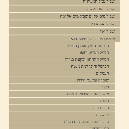
שביל עמק המעיינות
שביל רמות מנשה
שביל מים אל ים שביל מים אל ימה
שביל הסנהדרין
שביל ישו
טיולים מודרכים | טיולים בארץ
החרמון, הגולן, ועמק החולה
הגליל העליון וחופו
הגליל התחתון ובקעת כנרות
הכרמל וחופו רמת מנשה
העמקים
שומרון ובקעת הירדן
השרון
מישור החוף הדרומי, פלשת
השפלה
הרי יהודה
ירושלים
מדבר יהודה ובקעת ים המלח
הנגב הצפוני