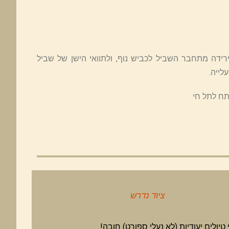
דה מתחבר השביל לכביש נוף, ולתוואי הישן של שביל
לייה.
תח לתל חי
ציוד נדרש
 טיולים יעודיות (לא נעלי ספורט) חובה!