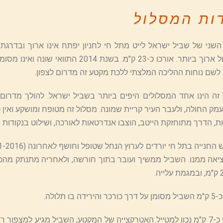
ות המסלול
שני של שביל ישראל לייט מתל חי לחניון יפתח אינו ארוך ובדרגת 
המסלול ארוך ביותר. אורכו כ-23 ק"מ. ב
. לשם נוחות ההליכה המלצתי ללכת מקטע זה מדרום לצפון.
זה הינו אחד המסלולים היפים ביותר בשביל ישראל. להולך מדרום
מק החולה, ולעבר העיר קריית שמונה. מסלול זה מטופח ומושקע ואין כ
ת, הדרך מתוחזקת הייטב, הוצבו אנדרטאות לאורכה, ושילוט בנקודות ר
ציאה ממנו. השביל ממשיך ועובר בתוך חורשה, ולאחריה מתנתק מה
רידה בו תלולה.
בחלוף כ-7 ק"מ נכון למטייל האטרקצייה של המקטע; השביל מגיע למצפ