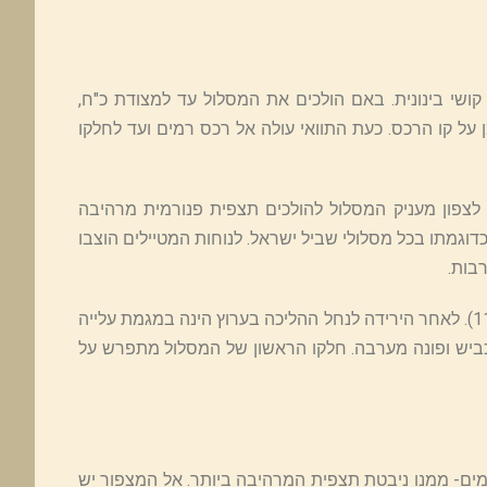
קושי בינונית. באם הולכים את המסלול עד למצודת כ"ח,
שנת 2014 התוואי שונה ואינו מסומן על קו הרכס. כעת התוואי עולה אל רכס רמים ועד לחלקו
 לצפון מעניק המסלול להולכים תצפית פנורמית מרהיבה
דוגמתו בכל מסלולי שביל ישראל. לנוחות המטיילים הוצבו
בות.
ממגרש החנייה בתל חי יורדים לערוץ הנחל שטופל וחושף לאחרונה (11-2016). לאחר הירידה לנחל ההליכה בערוץ הינה במגמת עלייה
כביש ופונה מערבה. חלקו הראשון של המסלול מתפרש על
ור רמים- ממנו ניבטת תצפית המרהיבה ביותר. אל המצפור יש