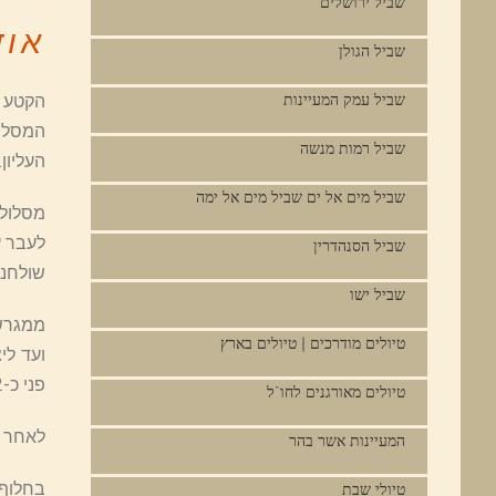
שביל ירושלים
אוד
שביל הגולן
הקטע ה
שביל עמק המעיינות
שביל רמות מנשה
העליון
שביל מים אל ים שביל מים אל ימה
מסלול 
לעבר ע
שביל הסנהדרין
שולחנו
שביל ישו
טיולים מודרכים | טיולים בארץ
ועד לי
פני כ-2 ק"מ, ובמגמת עלייה.
טיולים מאורגנים לחו"ל
לאחר כ-5 ק"מ השביל מסומן על דרך כורכר והי
המעיינות אשר בהר
טיולי שבת