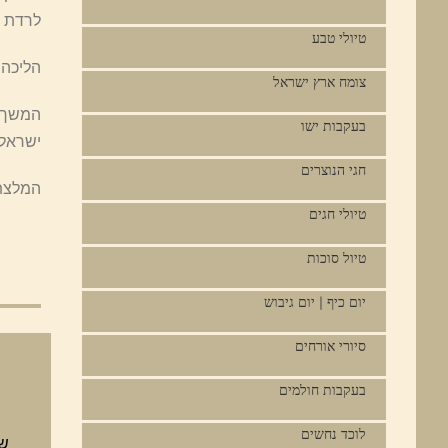
לרדת מ
טיולי טבע
הליכה 
צומח ארץ ישראל
המשך ה
בעקבות ישו
ישראל.
חגי הנוצרים
המלצתי
טיולי חגים
טיול סוכות
יום כיף | יום גיבוש
סיורי אורחים
בעקבות חולמים
לוכד נחשים
שם