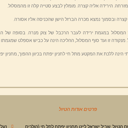
זרחה. הירידה אליה קצרה. מומלץ לבצע סטייה קלה זו מהמסלול.
קצרה ובסמוך נמצא מכרה הברזל הישן שהכניסה אליו אסורה.
מסלול במגמת ירידה לעבר הרכבל של צוק מנרה. בסופה של הירי
 מנקודה זו ועד סוף המסלול, ההליכה הינה על כביש אספלט שמגמתו ע
 הינה ללכת את המקטע מתל חי לחניון יפתח בכיוון ההפוך, מחניון יפ
פרטים אודות הטיול
 הטיול: שביל ישראל לייט מחניון יפתח לתל חי (הולכים
נעלי