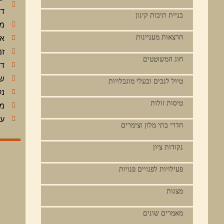
דר
בניית תיבות קינון
מו
הרצאות מעניינות
או
זמ
חוג המשוטטים
דר
שע
טיול לנכים ובעלי מוגבלויות
נק
טיסות זולות
מחי
עלות
חדרי בתי מלון וצימרים
נקודות ציון
פעילויות לפנויים פנויות
מצגות
מאמרים שונים