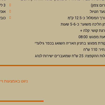
ום צפון)
3 ליטר מים ביום חם נדרש 1 ליטר נוספים
עד הטיול:
אוכל
רך המסלול: כ-12.5 ק"מ
כובע
ן הליכה משוער: כ-5-6 שעות
גת קושי: קלה +
ת מפגש: 08:00
ודת מפגש: בחניון האריה השואג בכפר גילעדי
ר: 110 ש"ח
 ההקפצה: 25 ש"ח שמועברים ישירות לנהג
ניווט באמצעות וייז