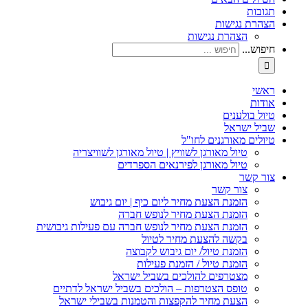
תגובות
הצהרת נגישות
הצהרת נגישות
חיפוש...
ראשי
אודות
טיול בולענים
שביל ישראל
טיולים מאורגנים לחו"ל
טיול מאורגן לשוויץ | טיול מאורגן לשוויצריה
טיול מאורגן לפירנאים הספרדים
צור קשר
צור קשר
הזמנת הצעת מחיר ליום כיף | יום גיבוש
הזמנת הצעת מחיר לנופש חברה
הזמנת הצעת מחיר לנופש חברה עם פעילות גיבושית
בקשה להצעת מחיר לטיול
הזמנת טיול/ יום גיבוש לקבוצה
הזמנת טיול / הזמנת פעילות
מצטרפים להולכים בשביל ישראל
טופס הצטרפות – הולכים בשביל ישראל לדתיים
הצעת מחיר להקפצות והטמנות בשבילי ישראל