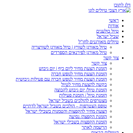
דלג לתוכן
ראשי
אודות
טיול בולענים
שביל ישראל
טיולים מאורגנים לחו"ל
טיול מאורגן לשוויץ | טיול מאורגן לשוויצריה
טיול מאורגן לפירנאים הספרדים
צור קשר
צור קשר
הזמנת הצעת מחיר ליום כיף | יום גיבוש
הזמנת הצעת מחיר לנופש חברה
הזמנת הצעת מחיר לנופש חברה עם פעילות גיבושית
בקשה להצעת מחיר לטיול
הזמנת טיול/ יום גיבוש לקבוצה
הזמנת טיול / הזמנת פעילות
מצטרפים להולכים בשביל ישראל
טופס הצטרפות – הולכים בשביל ישראל לדתיים
הצעת מחיר להקפצות והטמנות בשבילי ישראל
הזמנת הקפצה/ נסיעה
הזמנת הקפצות בשבילי ישראל
הרשמה לאתר
הטיולים הבאים