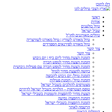
דלג לתוכן
ראשי
אודות
טיול בולענים
שביל ישראל
טיולים מאורגנים לחו"ל
טיול מאורגן לשוויץ | טיול מאורגן לשוויצריה
טיול מאורגן לפירנאים הספרדים
צור קשר
צור קשר
הזמנת הצעת מחיר ליום כיף | יום גיבוש
הזמנת הצעת מחיר לנופש חברה
הזמנת הצעת מחיר לנופש חברה עם פעילות גיבושית
בקשה להצעת מחיר לטיול
הזמנת טיול/ יום גיבוש לקבוצה
הזמנת טיול / הזמנת פעילות
מצטרפים להולכים בשביל ישראל
טופס הצטרפות – הולכים בשביל ישראל לדתיים
הצעת מחיר להקפצות והטמנות בשבילי ישראל
הזמנת הקפצה/ נסיעה
הזמנת הקפצות בשבילי ישראל
הרשמה לאתר
הטיולים הבאים