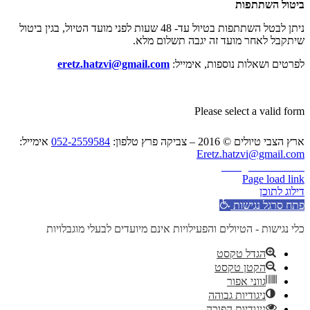
ביטול השתתפות
ניתן לבטל השתתפות בטיול עד- 48 שעות לפני מועד הטיול, בגין ביטול
שיתקבל לאחר מועד זה יגבה תשלום מלא.
לפרטים ושאלות נוספות, אימייל:
eretz.hatzvi@gmail.com
Please select a valid form
ארץ הצבי טיולים © 2016 – צביקה פרץ טלפון:
052-2559584
אימייל:
Eretz.hatzvi@gmail.com
Instagram
YouTube
Page load link
דילוג לתוכן
פתח סרגל נגישות
כלי נגישות - הטיולים והפעילויות אינם מיועדים לבעלי מוגבלויות
הגדל טקסט
הקטן טקסט
גווני אפור
ניגודיות גבוהה
ניגודיות הפוכה