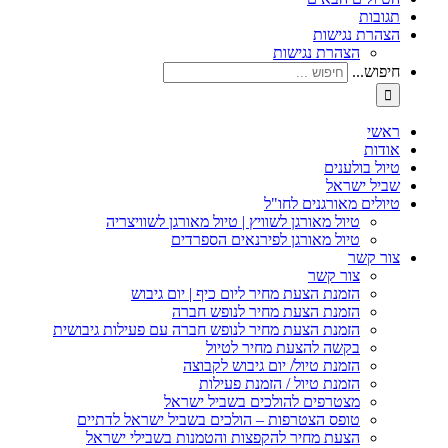
תגובות
הצהרת נגישות
הצהרת נגישות
חיפוש...
ראשי
אודות
טיול בולענים
שביל ישראל
טיולים מאורגנים לחו"ל
טיול מאורגן לשוויץ | טיול מאורגן לשוויצריה
טיול מאורגן לפירנאים הספרדים
צור קשר
צור קשר
הזמנת הצעת מחיר ליום כיף | יום גיבוש
הזמנת הצעת מחיר לנופש חברה
הזמנת הצעת מחיר לנופש חברה עם פעילות גיבושית
בקשה להצעת מחיר לטיול
הזמנת טיול/ יום גיבוש לקבוצה
הזמנת טיול / הזמנת פעילות
מצטרפים להולכים בשביל ישראל
טופס הצטרפות – הולכים בשביל ישראל לדתיים
הצעת מחיר להקפצות והטמנות בשבילי ישראל