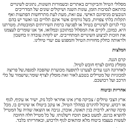
מסלולי הטיול והביקורים באתרים ובשמורות השונות, נתונים לשינויים
בהתאם לנסיבות הזמן, עונות השנה ושיקולים שונים של המדריכים
הנובעים מניסיונם האישי. עם זאת, מעת לעת מתרחשות הפתעות ואף
תקלות בלתי צפויות, בשל גורמים אשר אינם תלויים בנו ואשר יש בהם
כדי לגרום לשינויים בטיול או לפגיעה ברמת השירותים המובטחת. מטרתנו
היא, כמובן, לקיים את המסלול כמתוכנן ובמלואו, אך אנו שומרים לעצמנו
את הזכות לביצוע השינויים המתחייבים. יש לקחת עובדה זו בחשבון
ולראותה כחלק מחוויות הטיול והמפגש עם יעדי טיולינו.
המלצות
קרם הגנה.
מומלץ בחום לצרף חובש לטיול.
לאחרונה הננו עדים לצערנו לתופעה מכוערת שהפכה למגפה,של פריצה
למכוניות של מטיילים בטבע.לאור זאת מומלץ לצרף שומר,שישמור על כלי
הרכב ועל רכושכם.
אחריות וביטוח
ארץ הצבי טיולים / צביקה פרץ אינו אחראי לכל נזק, ישיר או עקיף, לגוף
או רכוש, שיכול להיגרם במהלך הטיול, או עקב ביטולו או שינויים בו, מכל
סיבה שהיא, לרבות בגין תאונה, אובדן, גניבה או הוצאה שהיה על המטייל
להוציא בגינם, למעט באם תוכח רשלנותו. על כל מטייל חלה החובה
לעשות בעצמו ביטוח מלא ומתאים לגוף ולרכוש, ובאחריותו בלבד.