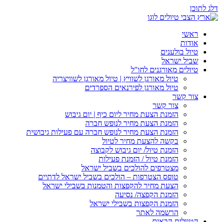
דלג לתוכן
ראשי
אודות
טיול בולענים
שביל ישראל
טיולים מאורגנים לחו"ל
טיול מאורגן לשוויץ | טיול מאורגן לשוויצריה
טיול מאורגן לפירנאים הספרדים
צור קשר
צור קשר
הזמנת הצעת מחיר ליום כיף | יום גיבוש
הזמנת הצעת מחיר לנופש חברה
הזמנת הצעת מחיר לנופש חברה עם פעילות גיבושית
בקשה להצעת מחיר לטיול
הזמנת טיול/ יום גיבוש לקבוצה
הזמנת טיול / הזמנת פעילות
מצטרפים להולכים בשביל ישראל
טופס הצטרפות – הולכים בשביל ישראל לדתיים
הצעת מחיר להקפצות והטמנות בשבילי ישראל
הזמנת הקפצה/ נסיעה
הזמנת הקפצות בשבילי ישראל
הרשמה לאתר
הטיולים הבאים