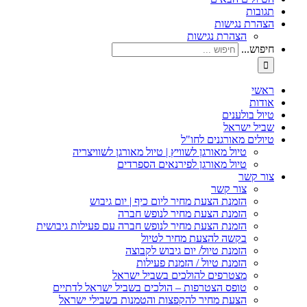
תגובות
הצהרת נגישות
הצהרת נגישות
חיפוש...
ראשי
אודות
טיול בולענים
שביל ישראל
טיולים מאורגנים לחו"ל
טיול מאורגן לשוויץ | טיול מאורגן לשוויצריה
טיול מאורגן לפירנאים הספרדים
צור קשר
צור קשר
הזמנת הצעת מחיר ליום כיף | יום גיבוש
הזמנת הצעת מחיר לנופש חברה
הזמנת הצעת מחיר לנופש חברה עם פעילות גיבושית
בקשה להצעת מחיר לטיול
הזמנת טיול/ יום גיבוש לקבוצה
הזמנת טיול / הזמנת פעילות
מצטרפים להולכים בשביל ישראל
טופס הצטרפות – הולכים בשביל ישראל לדתיים
הצעת מחיר להקפצות והטמנות בשבילי ישראל