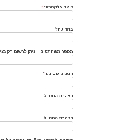
דואר אלקטרוני
*
בחר טיול
מספר משתתפים – ניתן לרשום רק בני
הסכום שסוכם
*
הצהרת המטייל
הצהרת המטייל
מחובתי להודיע עד 5 ימי עסקים על ביטול ההרשמה, בפרק זמן נמוך מכך יגבה תשלום מלא