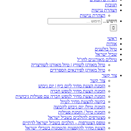
תגובות
הצהרת נגישות
הצהרת נגישות
חיפוש...
ראשי
אודות
טיול בולענים
שביל ישראל
טיולים מאורגנים לחו"ל
טיול מאורגן לשוויץ | טיול מאורגן לשוויצריה
טיול מאורגן לפירנאים הספרדים
צור קשר
צור קשר
הזמנת הצעת מחיר ליום כיף | יום גיבוש
הזמנת הצעת מחיר לנופש חברה
הזמנת הצעת מחיר לנופש חברה עם פעילות גיבושית
בקשה להצעת מחיר לטיול
הזמנת טיול/ יום גיבוש לקבוצה
הזמנת טיול / הזמנת פעילות
מצטרפים להולכים בשביל ישראל
טופס הצטרפות – הולכים בשביל ישראל לדתיים
הצעת מחיר להקפצות והטמנות בשבילי ישראל