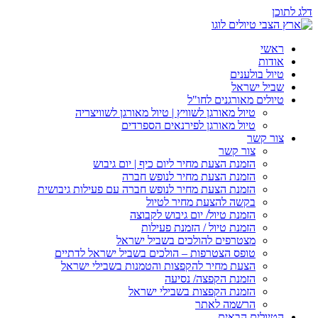
דלג לתוכן
ראשי
אודות
טיול בולענים
שביל ישראל
טיולים מאורגנים לחו"ל
טיול מאורגן לשוויץ | טיול מאורגן לשוויצריה
טיול מאורגן לפירנאים הספרדים
צור קשר
צור קשר
הזמנת הצעת מחיר ליום כיף | יום גיבוש
הזמנת הצעת מחיר לנופש חברה
הזמנת הצעת מחיר לנופש חברה עם פעילות גיבושית
בקשה להצעת מחיר לטיול
הזמנת טיול/ יום גיבוש לקבוצה
הזמנת טיול / הזמנת פעילות
מצטרפים להולכים בשביל ישראל
טופס הצטרפות – הולכים בשביל ישראל לדתיים
הצעת מחיר להקפצות והטמנות בשבילי ישראל
הזמנת הקפצה/ נסיעה
הזמנת הקפצות בשבילי ישראל
הרשמה לאתר
הטיולים הבאים