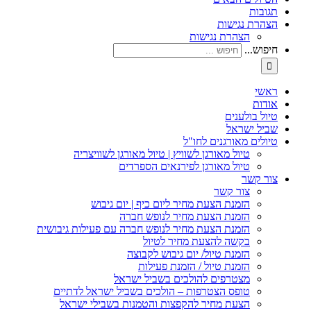
תגובות
הצהרת נגישות
הצהרת נגישות
חיפוש...
ראשי
אודות
טיול בולענים
שביל ישראל
טיולים מאורגנים לחו"ל
טיול מאורגן לשוויץ | טיול מאורגן לשוויצריה
טיול מאורגן לפירנאים הספרדים
צור קשר
צור קשר
הזמנת הצעת מחיר ליום כיף | יום גיבוש
הזמנת הצעת מחיר לנופש חברה
הזמנת הצעת מחיר לנופש חברה עם פעילות גיבושית
בקשה להצעת מחיר לטיול
הזמנת טיול/ יום גיבוש לקבוצה
הזמנת טיול / הזמנת פעילות
מצטרפים להולכים בשביל ישראל
טופס הצטרפות – הולכים בשביל ישראל לדתיים
הצעת מחיר להקפצות והטמנות בשבילי ישראל