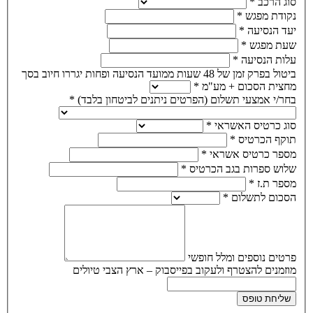
סוג הרכב
*
נקודת מפגש
*
יעד הנסיעה
*
שעת מפגש
*
עלות הנסיעה
*
ביטול בפרק זמן של 48 שעות ממועד הנסיעה ופחות יגררו חיוב בסך
מחצית הסכום + מע"מ
*
בחר/י אמצעי תשלום (הפרטים ניתנים לביטחון בלבד)
*
סוג כרטיס האשראי
*
תוקף הכרטיס
*
מספר כרטיס אשראי
*
שלוש ספרות בגב הכרטיס
*
מספר ת.ז
*
הסכום לתשלום
*
פרטים נוספים ומלל חופשי
מוזמנים להצטרף ולעקוב בפייסבוק – ארץ הצבי טיולים