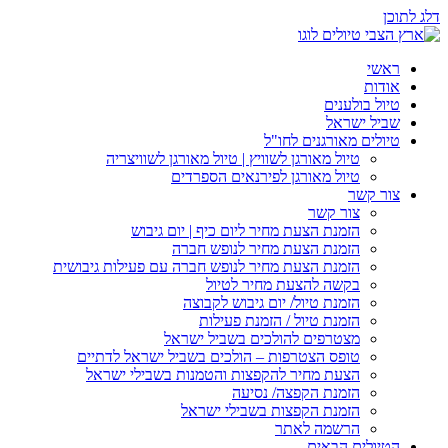
דלג לתוכן
ראשי
אודות
טיול בולענים
שביל ישראל
טיולים מאורגנים לחו"ל
טיול מאורגן לשוויץ | טיול מאורגן לשוויצריה
טיול מאורגן לפירנאים הספרדים
צור קשר
צור קשר
הזמנת הצעת מחיר ליום כיף | יום גיבוש
הזמנת הצעת מחיר לנופש חברה
הזמנת הצעת מחיר לנופש חברה עם פעילות גיבושית
בקשה להצעת מחיר לטיול
הזמנת טיול/ יום גיבוש לקבוצה
הזמנת טיול / הזמנת פעילות
מצטרפים להולכים בשביל ישראל
טופס הצטרפות – הולכים בשביל ישראל לדתיים
הצעת מחיר להקפצות והטמנות בשבילי ישראל
הזמנת הקפצה/ נסיעה
הזמנת הקפצות בשבילי ישראל
הרשמה לאתר
הטיולים הבאים