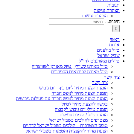
תגובות
הצהרת נגישות
הצהרת נגישות
חיפוש...
ראשי
אודות
טיול בולענים
שביל ישראל
טיולים מאורגנים לחו"ל
טיול מאורגן לשוויץ | טיול מאורגן לשוויצריה
טיול מאורגן לפירנאים הספרדים
צור קשר
צור קשר
הזמנת הצעת מחיר ליום כיף | יום גיבוש
הזמנת הצעת מחיר לנופש חברה
הזמנת הצעת מחיר לנופש חברה עם פעילות גיבושית
בקשה להצעת מחיר לטיול
הזמנת טיול/ יום גיבוש לקבוצה
הזמנת טיול / הזמנת פעילות
מצטרפים להולכים בשביל ישראל
טופס הצטרפות – הולכים בשביל ישראל לדתיים
הצעת מחיר להקפצות והטמנות בשבילי ישראל