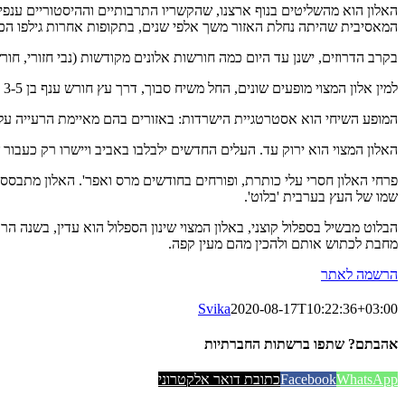
האלון הוא מהשליטים בנוף ארצנו, שהקשריו התרבותיים וההיסטוריים ענפי
המאסיבית שהיתה נחלת האזור משך אלפי שנים, בתקופות אחרות גילפו הכנ
בקרב הדרוזים, ישנן עד היום כמה חורשות אלונים מקודשות (נבי חזורי, חו
למין אלון המצוי מופעים שונים, החל משיח סבוך, דרך עץ חורש ענף בן 3-5 מטרים, ועד עץ זקוף בעל גזע עבה כהה ומחורץ, עם צמרת מרשימה שמתנשא לעיתים עד 9 מטרים (חורשת טל, יער אודם ועוד).
המופע השיחי הוא אסטרטגיית הישרדות: באזורים בהם מאיימת הרעייה על ה
האלון המצוי הוא ירוק עד. העלים החדשים ילבלבו באביב ויישרו רק כעבור 
פרחי האלון חסרי עלי כותרת, ופורחים בחודשים מרס ואפר'. האלון מתבסס 
שמו של העץ בערבית 'בלוט'.
הבלוט מבשיל בספלול קוצני, באלון המצוי שינון הספלול הוא עדין, בשנה הר
מחבת לכתוש אותם ולהכין מהם מעין קפה.
הרשמה לאתר
Svika
2020-08-17T10:22:36+03:00
אהבתם? שתפו ברשתות החברתיות
WhatsApp
Facebook
כתובת דואר אלקטרוני