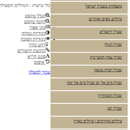
כלי נגישות - הטיולים והפעילו
משפחות בשביל ישראל
הגדל טקסט
טיולים נופים ואתרים
הקטן טקסט
גווני אפור
שביל ירושלים
ניגודיות גבוהה
ניגודיות הפוכה
שביל הגולן
רקע בהיר
הדגשת קישורים
פונט קריא
שביל עמק המעיינות
איפוס
שביל רמות מנשה
עבור למעלה
שביל מים אל ים שביל מים אל ימה
שביל הסנהדרין
שביל ישו
טיולים מודרכים | טיולים בארץ