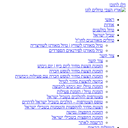
דלג לתוכן
ראשי
אודות
טיול בולענים
שביל ישראל
טיולים מאורגנים לחו"ל
טיול מאורגן לשוויץ | טיול מאורגן לשוויצריה
טיול מאורגן לפירנאים הספרדים
צור קשר
צור קשר
הזמנת הצעת מחיר ליום כיף | יום גיבוש
הזמנת הצעת מחיר לנופש חברה
הזמנת הצעת מחיר לנופש חברה עם פעילות גיבושית
בקשה להצעת מחיר לטיול
הזמנת טיול/ יום גיבוש לקבוצה
הזמנת טיול / הזמנת פעילות
מצטרפים להולכים בשביל ישראל
טופס הצטרפות – הולכים בשביל ישראל לדתיים
הצעת מחיר להקפצות והטמנות בשבילי ישראל
הזמנת הקפצה/ נסיעה
הזמנת הקפצות בשבילי ישראל
הרשמה לאתר
הטיולים הבאים